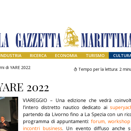
INDUSTRIA
RICERCA
ECONOMIA
TURISMO
CULTUR
rni di YARE 2022
Tempo per la lettura:
2
minu
 YARE 2022
VIAREGGIO – Una edizione che vedrà coinvol
l’intero distretto nautico dedicato ai
superyac
partendo da Livorno fino a La Spezia con un ric
programma di appuntamenti:
forum, workshop
Addio amico
Giorgio
incontri business
. Un evento diffuso anche s