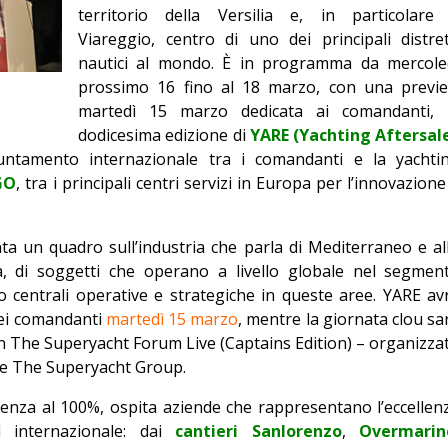
territorio della Versilia e, in particolare
Editoriale
Viareggio, centro di uno dei principali distret
nautici al mondo. È in programma da mercole
prossimo 16 fino al 18 marzo, con una previ
martedì 15 marzo dedicata ai comandanti, 
dodicesima edizione di
YARE (Yachting Aftersal
puntamento internazionale tra i comandanti e la yachti
GO
, tra i principali centri servizi in Europa per l’innovazione
ta un quadro sull’industria che parla di Mediterraneo e al
 di soggetti che operano a livello globale nel segmen
 centrali operative e strategiche in queste aree. YARE av
 dei comandanti
martedì 15 marzo
, mentre la giornata clou sa
 The Superyacht Forum Live (Captains Edition) – organizza
le The Superyacht Group.
senza al 100%, ospita aziende che rappresentano l’eccellen
ed internazionale: dai
cantieri Sanlorenzo
,
Overmarin