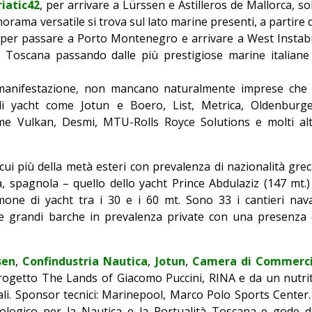
iatic42
, per arrivare a Lürssen e Astilleros de Mallorca, so
norama versatile si trova sul lato marine presenti, a partire 
, per passare a Porto Montenegro e arrivare a West Instab
la Toscana passando dalle più prestigiose marine italiane
a manifestazione, non mancano naturalmente imprese che 
li yacht come Jotun e Boero, List, Metrica, Oldenburge
ome Vulkan, Desmi, MTU-Rolls Royce Solutions e molti alt
cui più della metà esteri con prevalenza di nazionalità grec
a, spagnola – quello dello yacht Prince Abdulaziz (147 mt.)
imone di yacht tra i 30 e i 60 mt. Sono 33 i cantieri nava
e grandi barche in prevalenza private con una presenza 
sen
,
Confindustria Nautica
,
Jotun
,
Camera di Commerc
rogetto The Lands of Giacomo Puccini, RINA e da un nutri
li. Sponsor tecnici: Marinepool, Marco Polo Sports Center.
ologico per la Nautica e la Portualità Toscana e gode d