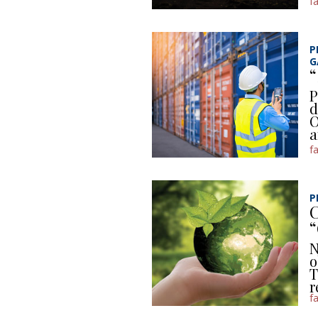
f
P
G
“
P
d
O
a
f
P
C
N
o
T
r
f