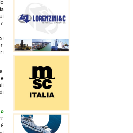
lo
da
ul
 e
si
r;
ri
a,
 e
li
di
io
to
 È
el