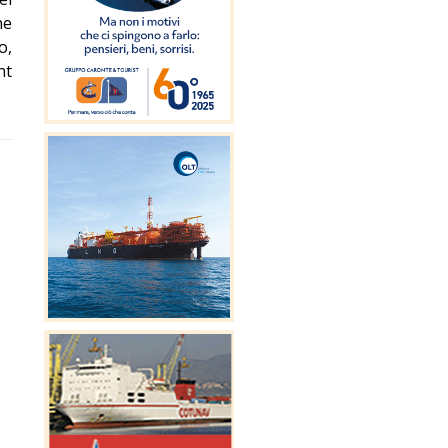
ne
o,
ht