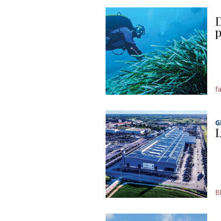
D
p
f
G
L
B