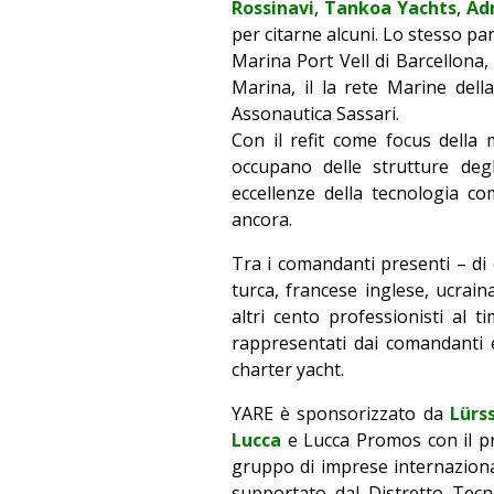
Rossinavi
,
Tankoa Yachts
,
Adr
per citarne alcuni. Lo stesso pa
Marina Port Vell di Barcellona
Marina, il la rete Marine del
Assonautica Sassari.
Con il refit come focus dell
occupano delle strutture deg
eccellenze della tecnologia c
ancora.
Tra i comandanti presenti – di 
turca, francese inglese, ucrain
altri cento professionisti al t
rappresentati dai comandanti 
charter yacht.
YARE è sponsorizzato da
Lürs
Lucca
e Lucca Promos con il p
gruppo di imprese internaziona
supportato dal Distretto Tecn