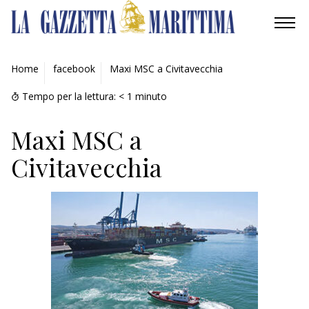
AMBIENTE
Home
facebook
Maxi MSC a Civitavecchia
MOBILITÀ
Tempo per la lettura:
< 1
minuto
INDUSTRIA
Maxi MSC a
Civitavecchia
RICERCA
ECONOMIA
TURISMO
CULTURA
NAUTICA