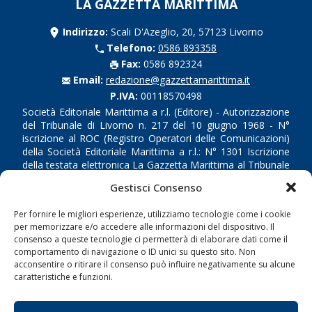
LA GAZZETTA MARITTIMA
Indirizzo:
Scali D'Azeglio, 20, 57123 Livorno
Telefono:
0586 893358
Fax:
0586 892324
Email:
redazione@gazzettamarittima.it
P.IVA:
00118570498
Società Editoriale Marittima a r.l. (Editore) - Autorizzazione
del Tribunale di Livorno n. 217 del 10 giugno 1968 - N°
iscrizione al ROC (Registro Operatori delle Comunicazioni)
della Società Editoriale Marittima a r.l.: N° 1301 Iscrizione
della testata elettronica La Gazzetta Marittima al Tribunale
di Livorno del 15/09/2010.
Gestisci Consenso
LINK
Per fornire le migliori esperienze, utilizziamo tecnologie come i cookie
per memorizzare e/o accedere alle informazioni del dispositivo. Il
consenso a queste tecnologie ci permetterà di elaborare dati come il
Shipping
comportamento di navigazione o ID unici su questo sito. Non
Porti/Interporti
acconsentire o ritirare il consenso può influire negativamente su alcune
caratteristiche e funzioni.
Trasporti
Varie