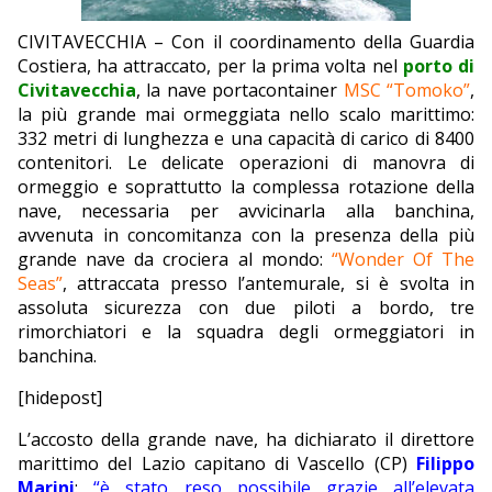
EDITORIALI
CIVITAVECCHIA – Con il coordinamento della Guardia
Costiera, ha attraccato, per la prima volta nel
porto di
Civitavecchia
, la nave portacontainer
MSC “Tomoko”
,
la più grande mai ormeggiata nello scalo marittimo:
332 metri di lunghezza e una capacità di carico di 8400
contenitori. Le delicate operazioni di manovra di
ormeggio e soprattutto la complessa rotazione della
nave, necessaria per avvicinarla alla banchina,
avvenuta in concomitanza con la presenza della più
grande nave da crociera al mondo:
“Wonder Of The
Seas”
, attraccata presso l’antemurale, si è svolta in
assoluta sicurezza con due piloti a bordo, tre
rimorchiatori e la squadra degli ormeggiatori in
banchina.
[hidepost]
L’accosto della grande nave, ha dichiarato il direttore
marittimo del Lazio capitano di Vascello (CP)
Filippo
Marini
:
“è stato reso possibile grazie all’elevata