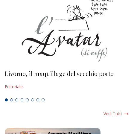
Livorno, il maquillage del vecchio porto
L
s
Editoriale
Ed
Vedi Tutti