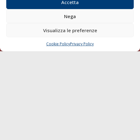
Accetta
Sostenibilità
Compagnie di Navigazione
Nega
Blue economy
Visualizza le preferenze
Diporto
Chi siamo
Cookie Policy
Privacy Policy
CHIAMA
SCRIVI
Contatti
SEGUI
© 1968 - 2026 Tutti i diritti sono riservati
Cookie Policy
Privacy Policy
Mappa del sito