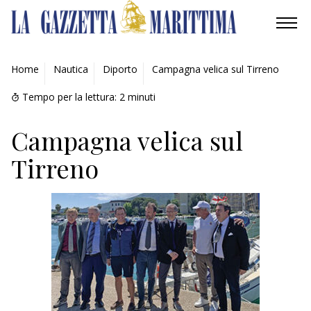
AMBIENTE
Home
Nautica
Diporto
Campagna velica sul Tirreno
MOBILITÀ
Tempo per la lettura:
2
minuti
INDUSTRIA
Campagna velica sul
Tirreno
RICERCA
ECONOMIA
TURISMO
CULTURA
NAUTICA