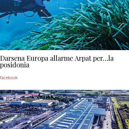
Darsena Europa allarme Arpat per…la
posidonia
facebook