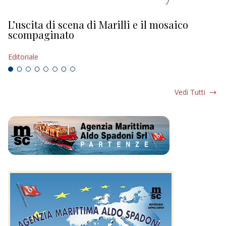
L’uscita di scena di Marilli e il mosaico
D
scompaginato
Ed
Editoriale
Vedi Tutti