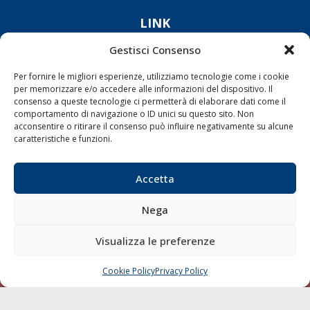
LINK
Gestisci Consenso
Shipping
Porti/Interporti
Per fornire le migliori esperienze, utilizziamo tecnologie come i cookie
per memorizzare e/o accedere alle informazioni del dispositivo. Il
Trasporti
consenso a queste tecnologie ci permetterà di elaborare dati come il
comportamento di navigazione o ID unici su questo sito. Non
Varie
acconsentire o ritirare il consenso può influire negativamente su alcune
Sostenibilità
caratteristiche e funzioni.
Compagnie di Navigazione
Accetta
Blue economy
Diporto
Nega
Chi siamo
Visualizza le preferenze
Contatti
Cookie Policy
Privacy Policy
CHIAMA
SCRIVI
SEGUI