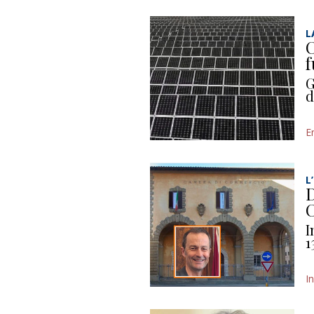
L
C
f
G
d
E
L
D
C
I
1
I