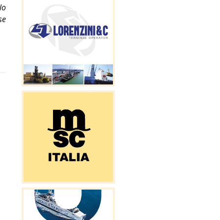
lo
se