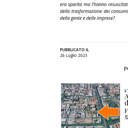
era sparita ma l’hanno resuscitat
della trasformazione dei consumi 
della gente e delle imprese?
PUBBLICATO IL
26 Luglio 2023
P
L
A
d
F
g