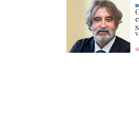
B
G
e
S
v
B