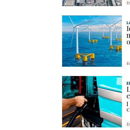
E
L
I
m
o
Ed
E
L
e
I
c
E