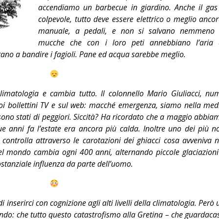
accendiamo un barbecue in giardino. Anche il gas
Editoriale
colpevole, tutto deve essere elettrico o meglio ancor
manuale, a pedali, e non si salvano nemmeno 
mucche che con i loro peti annebbiano l’aria 
itano a bandire i fagioli. Pane ed acqua sarebbe meglio.
climatologia e cambia tutto. Il colonnello Mario Giuliacci, nu
uoi bollettini TV e sul web: macché emergenza, siamo nella med
e sono stati di peggiori. Siccità? Ha ricordato che a maggio abbia
e anni fa l’estate era ancora più calda. Inoltre uno dei più no
 controlla attraverso le carotazioni dei ghiacci cosa avveniva n
el mondo cambia ogni 400 anni, alternando piccole glaciazioni
 sostanziale influenza da parte dell’uomo.
inserirci con cognizione agli alti livelli della climatologia. Però 
ndo: che tutto questo catastrofismo alla Gretina – che guardaca