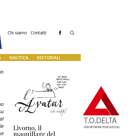
Chi siamo
Contatti
A
NAUTICA
EDITORIALI
ti
mo
su
al
le
Livorno, il
L’uscita di scena di
Da
maquillage del
Marilli e il mosaico
gu
se