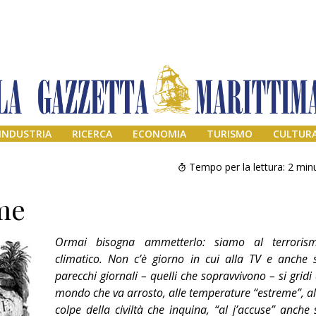
INDUSTRIA
RICERCA
ECONOMIA
TURISMO
CULTUR
Tempo per la lettura:
2
minu
me
Ormai bisogna ammetterlo: siamo al terroris
climatico. Non c’è giorno in cui alla TV e anche 
parecchi giornali – quelli che sopravvivono – si gridi 
mondo che va arrosto, alle temperature “estreme”, al
Addio amico
Giorgio
colpe della civiltà che inquina, “al j’accuse” anche 