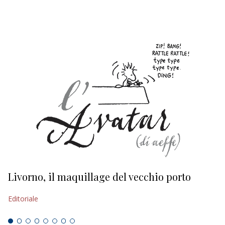
Livorno, il maquillage del vecchio porto
L
s
Editoriale
Ed