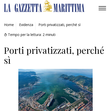
AMBIENTE
Home
Evidenza
Porti privatizzati, perché sì
MOBILITÀ
Tempo per la lettura:
2
minuti
INDUSTRIA
Porti privatizzati, perché
sì
RICERCA
ECONOMIA
TURISMO
CULTURA
NAUTICA