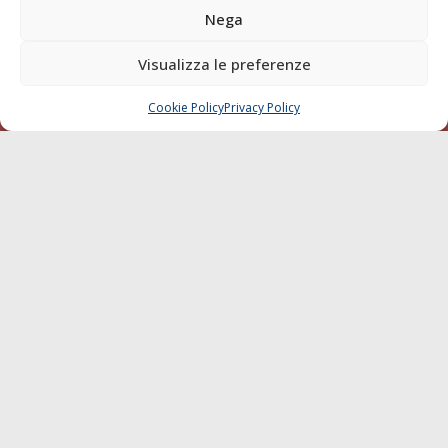
Blue economy
Nega
Diporto
Visualizza le preferenze
Chi siamo
Contatti
Cookie Policy
Privacy Policy
CHIAMA
SCRIVI
SEGUI
© 1968 - 2026 Tutti i diritti sono riservati
Cookie Policy
Privacy Policy
Mappa del sito
born in
MaMaStudiOs