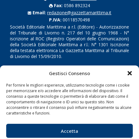
Fax:
0586 892324
Email:
redazione@gazzettamarittima.it
P.IVA:
00118570498
Società Editoriale Marittima a r.l. (Editore) - Autorizzazione
del Tribunale di Livorno n. 217 del 10 giugno 1968 - N°
iscrizione al ROC (Registro Operatori delle Comunicazioni)
della Società Editoriale Marittima a r.l.: N° 1301 Iscrizione
della testata elettronica La Gazzetta Marittima al Tribunale
di Livorno del 15/09/2010.
LINK
Gestisci Consenso
Shipping
Per fornire le migliori esperienze, utilizziamo tecnologie come i cookie
per memorizzare e/o accedere alle informazioni del dispositivo. Il
Porti/Interporti
consenso a queste tecnologie ci permetterà di elaborare dati come il
comportamento di navigazione o ID unici su questo sito. Non
Trasporti
acconsentire o ritirare il consenso può influire negativamente su alcune
Varie
caratteristiche e funzioni.
Sostenibilità
Accetta
Compagnie di Navigazione