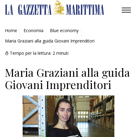
AMBIENTE
Home
Economia
Blue economy
Maria Graziani alla guida Giovani Imprenditori
MOBILITÀ
Tempo per la lettura:
2
minuti
INDUSTRIA
Maria Graziani alla guida
RICERCA
Giovani Imprenditori
ECONOMIA
TURISMO
CULTURA
NAUTICA