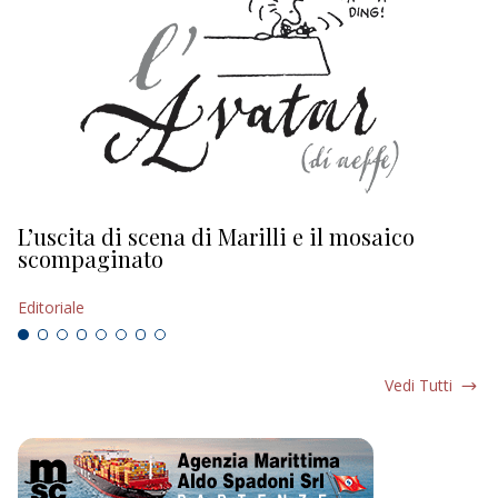
L’uscita di scena di Marilli e il mosaico
D
scompaginato
Ed
Editoriale
Vedi Tutti