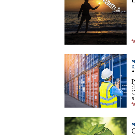
f
P
G
“
P
d
O
a
f
P
C