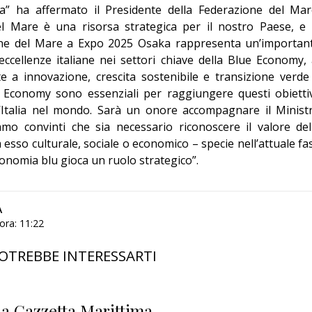
a” ha affermato il Presidente della Federazione del Mar
el Mare è una risorsa strategica per il nostro Paese, e 
ione del Mare a Expo 2025 Osaka rappresenta un’importan
cellenze italiane nei settori chiave della Blue Economy, 
te a innovazione, crescita sostenibile e transizione verde
e Economy sono essenziali per raggiungere questi obiettiv
l’Italia nel mondo. Sarà un onore accompagnare il Minist
o convinti che sia necessario riconoscere il valore del
a esso culturale, sociale o economico – specie nell’attuale fa
economia blu gioca un ruolo strategico”.
A
ora: 11:22
OTREBBE INTERESSARTI
a Gazzetta Marittima