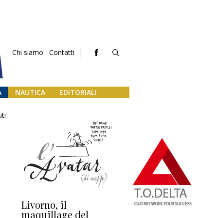
Chi siamo
Contatti
A
NAUTICA
EDITORIALI
ti
Livorno, il
L’uscita di scena di
Da
maquillage del
Marilli e il mosaico
gu