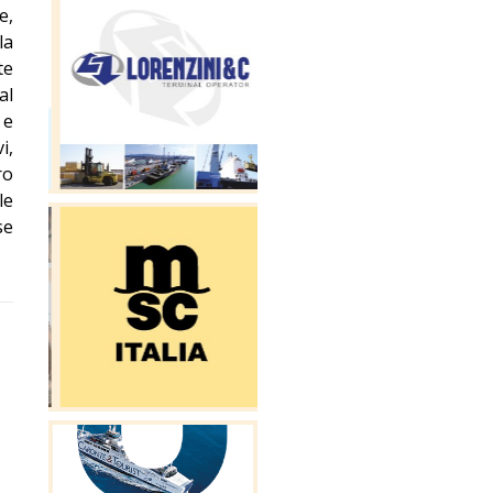
e,
la
te
al
 e
i,
ro
le
se