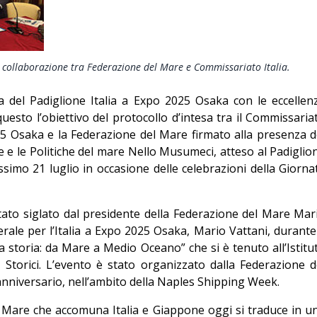
Editoriale
collaborazione tra Federazione del Mare e Commissariato Italia.
 del Padiglione Italia a Expo 2025 Osaka con le eccellen
uesto l’obiettivo del protocollo d’intesa tra il Commissaria
25 Osaka e la Federazione del Mare firmato alla presenza d
e e le Politiche del mare Nello Musumeci, atteso al Padiglio
ssimo 21 luglio in occasione delle celebrazioni della Giorna
tato siglato dal presidente della Federazione del Mare Mar
rale per l’Italia a Expo 2025 Osaka, Mario Vattani, durante 
 storia: da Mare a Medio Oceano” che si è tenuto all’Istitu
i Storici. L’evento è stato organizzato dalla Federazione d
anniversario, nell’ambito della Naples Shipping Week.
l Mare che accomuna Italia e Giappone oggi si traduce in u