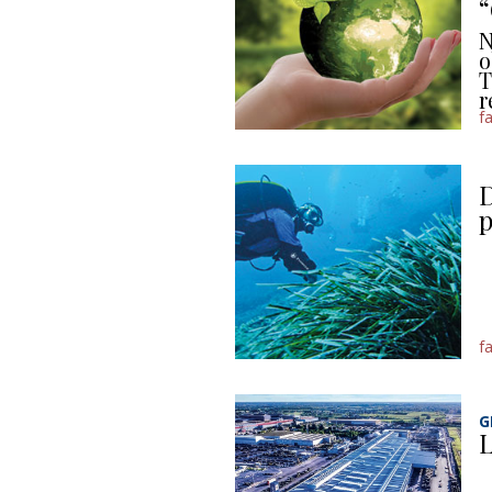
N
o
T
r
f
D
p
f
G
L