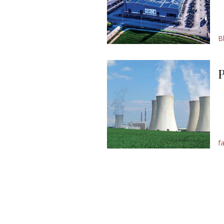
B
P
f