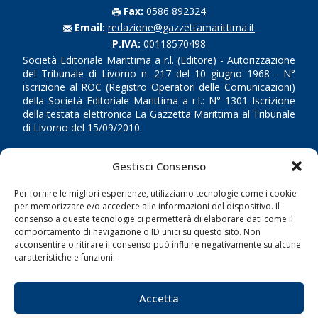
Fax:
0586 892324
Email:
redazione@gazzettamarittima.it
P.IVA:
00118570498
Società Editoriale Marittima a r.l. (Editore) - Autorizzazione
del Tribunale di Livorno n. 217 del 10 giugno 1968 - N°
iscrizione al ROC (Registro Operatori delle Comunicazioni)
della Società Editoriale Marittima a r.l.: N° 1301 Iscrizione
della testata elettronica La Gazzetta Marittima al Tribunale
di Livorno del 15/09/2010.
LINK
Gestisci Consenso
Shipping
Per fornire le migliori esperienze, utilizziamo tecnologie come i cookie
per memorizzare e/o accedere alle informazioni del dispositivo. Il
Porti/Interporti
consenso a queste tecnologie ci permetterà di elaborare dati come il
comportamento di navigazione o ID unici su questo sito. Non
Trasporti
acconsentire o ritirare il consenso può influire negativamente su alcune
Varie
caratteristiche e funzioni.
Sostenibilità
Accetta
Compagnie di Navigazione