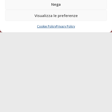
Blue economy
Nega
Diporto
Visualizza le preferenze
Chi siamo
Contatti
Cookie Policy
Privacy Policy
CHIAMA
SCRIVI
SEGUI
© 1968 - 2026 Tutti i diritti sono riservati
Cookie Policy
Privacy Policy
Mappa del sito
born in
MaMaStudiOs