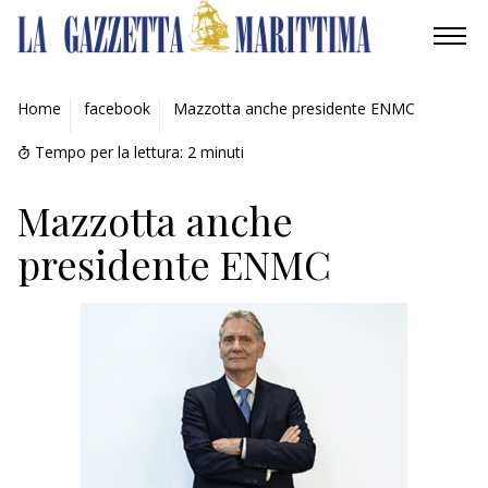
AMBIENTE
Home
facebook
Mazzotta anche presidente ENMC
MOBILITÀ
Tempo per la lettura:
2
minuti
INDUSTRIA
Mazzotta anche
presidente ENMC
RICERCA
ECONOMIA
TURISMO
CULTURA
NAUTICA