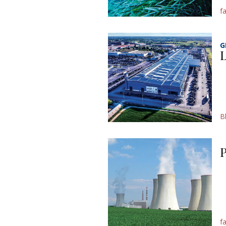
f
G
L
B
P
f