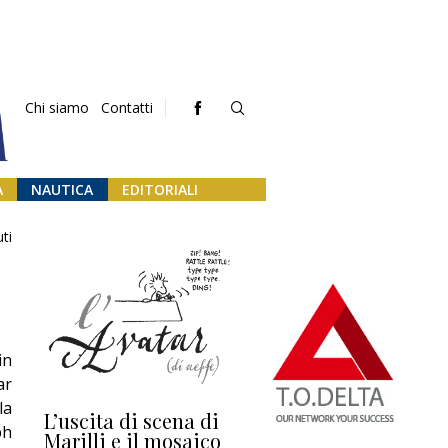
Chi siamo
Contatti
A
NAUTICA
EDITORIALI
ti
in
ar
la
L’uscita di scena di
Darsena a Europa,
Ho
ph
Marilli e il mosaico
guerra e (o) pace
fa