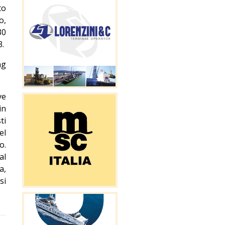
to
o,
30
3.
ng
ve
in
ti
el
o.
al
a,
si