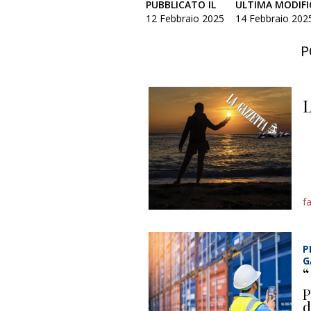
PUBBLICATO IL
ULTIMA MODIFI
12 Febbraio 2025
14 Febbraio 2025
P
L
f
P
G
“
P
d