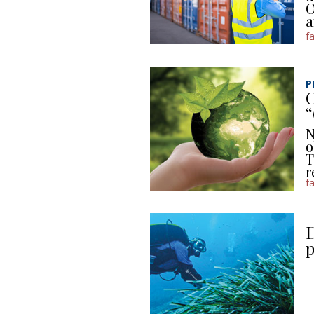
O
a
f
P
C
N
o
T
r
f
D
p