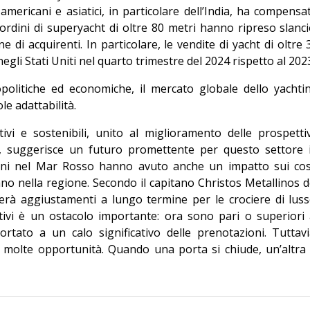
americani e asiatici, in particolare dell’India, ha compensa
ordini di superyacht di oltre 80 metri hanno ripreso slanci
di acquirenti. In particolare, le vendite di yacht di oltre 
li Stati Uniti nel quarto trimestre del 2024 rispetto al 202
olitiche ed economiche, il mercato globale dello yachti
e adattabilità.
ivi e sostenibili, unito al miglioramento delle prospetti
i, suggerisce un futuro promettente per questo settore 
ioni nel Mar Rosso hanno avuto anche un impatto sui cos
ano nella regione. Secondo il capitano Christos Metallinos d
derà aggiustamenti a lungo termine per le crociere di luss
tivi è un ostacolo importante: ora sono pari o superiori 
rtato a un calo significativo delle prenotazioni. Tuttavi
a molte opportunità. Quando una porta si chiude, un’altra 