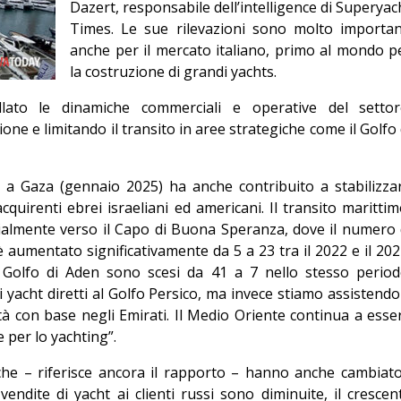
Dazert, responsabile dell’intelligence di Superyac
Editoriale
Times. Le sue rilevazioni sono molto importan
anche per il mercato italiano, primo al mondo p
la costruzione di grandi yachts.
lato le dinamiche commerciali e operative del settor
one e limitando il transito in aree strategiche come il Golfo 
o a Gaza (gennaio 2025) ha anche contribuito a stabilizza
 acquirenti ebrei israeliani ed americani. Il transito marittim
ialmente verso il Capo di Buona Speranza, dove il numero 
 aumentato significativamente da 5 a 23 tra il 2022 e il 202
il Golfo di Aden sono scesi da 41 a 7 nello stesso period
 yacht diretti al Golfo Persico, ma invece stiamo assistendo
 con base negli Emirati. Il Medio Oriente continua a esse
 per lo yachting”.
iche – riferisce ancora il rapporto – hanno anche cambiato
vendite di yacht ai clienti russi sono diminuite, il crescen