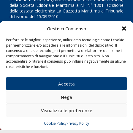
della Società Editoriale Marittima a r.l.: N° 1301 Iscrizione
della testata elettronica La Gazzetta Marittima al Tribunale
di Livorno del 15/09/2010.
Gestisci Consenso
LINK
Per fornire le migliori esperienze, utilizziamo tecnologie come i cookie
Shipping
per memorizzare e/o accedere alle informazioni del dispositivo. Il
consenso a queste tecnologie ci permetterà di elaborare dati come il
Porti/Interporti
comportamento di navigazione o ID unici su questo sito. Non
Trasporti
acconsentire o ritirare il consenso può influire negativamente su alcune
caratteristiche e funzioni.
Varie
Sostenibilità
Accetta
Compagnie di Navigazione
Nega
Blue economy
Diporto
Visualizza le preferenze
Chi siamo
Cookie Policy
Privacy Policy
Contatti
CHIAMA
SCRIVI