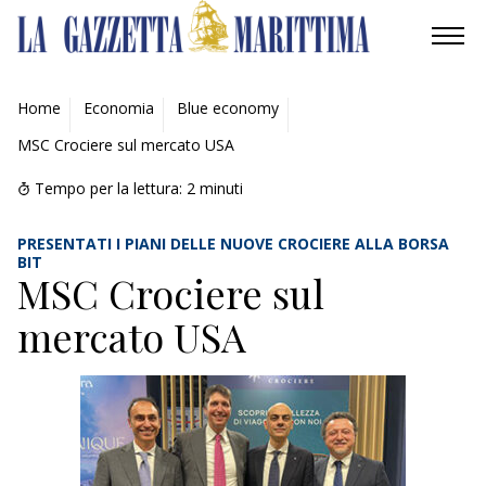
AMBIENTE
Home
Economia
Blue economy
MSC Crociere sul mercato USA
MOBILITÀ
Tempo per la lettura:
2
minuti
INDUSTRIA
PRESENTATI I PIANI DELLE NUOVE CROCIERE ALLA BORSA
RICERCA
BIT
MSC Crociere sul
ECONOMIA
mercato USA
TURISMO
CULTURA
NAUTICA