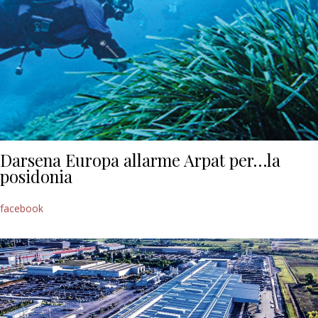
Darsena Europa allarme Arpat per…la
posidonia
facebook