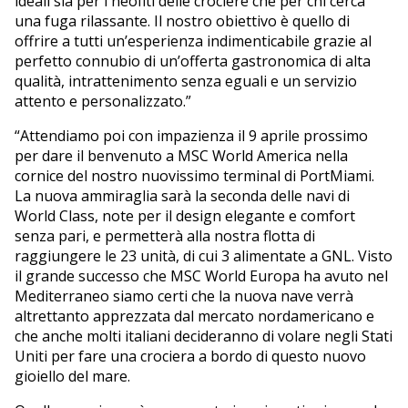
ideali sia per i neofiti delle crociere che per chi cerca
una fuga rilassante. Il nostro obiettivo è quello di
offrire a tutti un’esperienza indimenticabile grazie al
perfetto connubio di un’offerta gastronomica di alta
qualità, intrattenimento senza eguali e un servizio
attento e personalizzato.”
“Attendiamo poi con impazienza il 9 aprile prossimo
per dare il benvenuto a MSC World America nella
cornice del nostro nuovissimo terminal di PortMiami.
La nuova ammiraglia sarà la seconda delle navi di
World Class, note per il design elegante e comfort
senza pari, e permetterà alla nostra flotta di
raggiungere le 23 unità, di cui 3 alimentate a GNL. Visto
il grande successo che MSC World Europa ha avuto nel
Mediterraneo siamo certi che la nuova nave verrà
altrettanto apprezzata dal mercato nordamericano e
che anche molti italiani decideranno di volare negli Stati
Uniti per fare una crociera a bordo di questo nuovo
gioiello del mare.