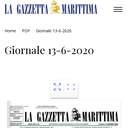
AMBIENTE
Home
PDF
Giornale 13-6-2020
MOBILITÀ
Giornale 13-6-2020
INDUSTRIA
RICERCA
ECONOMIA
TURISMO
CULTURA
NAUTICA