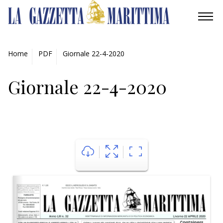
AMBIENTE
Home
PDF
Giornale 22-4-2020
MOBILITÀ
Giornale 22-4-2020
INDUSTRIA
RICERCA
ECONOMIA
TURISMO
CULTURA
NAUTICA