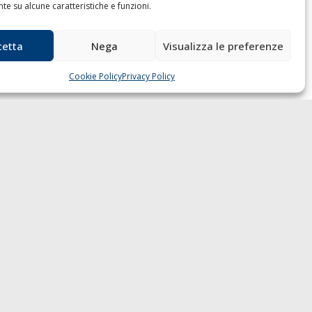
e su alcune caratteristiche e funzioni.
cetta
Nega
Visualizza le preferenze
Cookie Policy
Privacy Policy
 GAZZETTA MARITTIMA
ndirizzo:
Scali D'Azeglio, 20, 57123
orno
elefono:
0586 893358
ax:
0586 892324
mail:
redazione@gazzettamarittima.it
VA:
00118570498
età Editoriale Marittima a r.l. (Editore)
torizzazione del Tribunale di Livorno n.
 del 10 giugno 1968 - N° iscrizione al
C (Registro Operatori delle