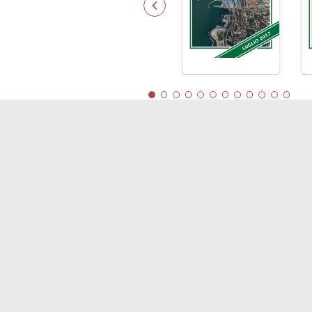
LINK
Shipping
Soste
Porti/Interporti
Comp
Trasporti
Blue
Varie
Dipo