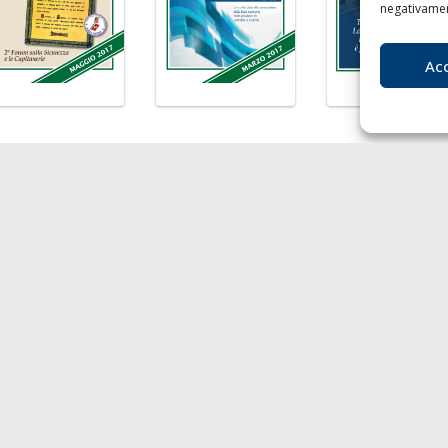
negativament
Ac
LA
I
nibilità
Chi siamo
Liv
agnie di Navigazione
Contatti
T
F
 economy
E
rto
P.I
Soci
- Au
217
RO