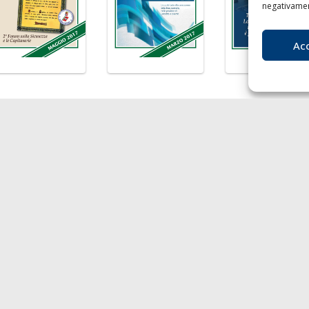
negativament
Ac
LA
I
nibilità
Chi siamo
Liv
agnie di Navigazione
Contatti
T
F
 economy
E
rto
P.I
Soci
- Au
217
RO