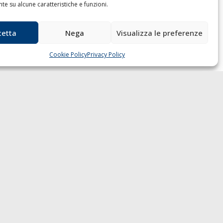
e su alcune caratteristiche e funzioni.
cetta
Nega
Visualizza le preferenze
Cookie Policy
Privacy Policy
 GAZZETTA MARITTIMA
ndirizzo:
Scali D'Azeglio, 20, 57123
orno
elefono:
0586 893358
ax:
0586 892324
mail:
redazione@gazzettamarittima.it
VA:
00118570498
età Editoriale Marittima a r.l. (Editore)
torizzazione del Tribunale di Livorno n.
 del 10 giugno 1968 - N° iscrizione al
C (Registro Operatori delle