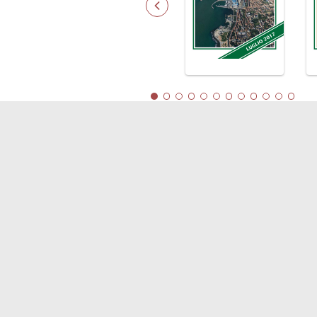
LINK
Shipping
Soste
Porti/Interporti
Comp
Trasporti
Blue
Varie
Dipo