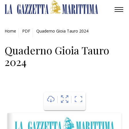
AMBIENTE
Home
PDF
Quaderno Gioia Tauro 2024
MOBILITÀ
Quaderno Gioia Tauro
INDUSTRIA
2024
RICERCA
ECONOMIA
TURISMO
CULTURA
NAUTICA