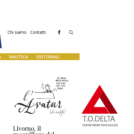
Chi siamo
Contatti
A
NAUTICA
EDITORIALI
Livorno, il
L’uscita di scena di
Da