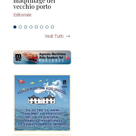
maquillage del
Marilli e il mosaico
gu
vecchio porto
scompaginato
Edi
Editoriale
Editoriale
Vedi Tutti