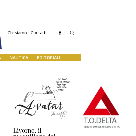
Chi siamo
Contatti
A
NAUTICA
EDITORIALI
Livorno, il
L’uscita di scena di
Da