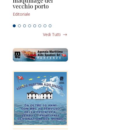
maquillage del
Marilli e il mosaico
gu
vecchio porto
scompaginato
Edi
Editoriale
Editoriale
Vedi Tutti