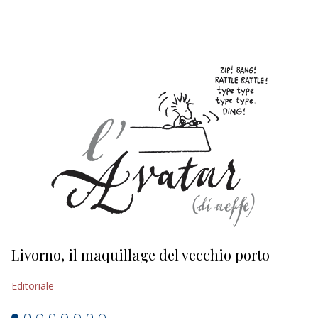
EDITORIALI
Livorno, il maquillage del vecchio porto
L
s
Editoriale
Ed