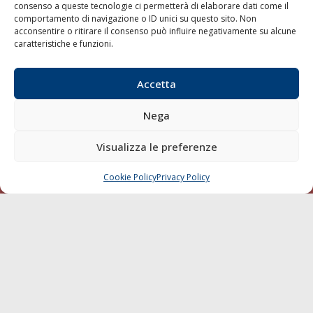
consenso a queste tecnologie ci permetterà di elaborare dati come il
LA GAZZETTA MARITTIMA
comportamento di navigazione o ID unici su questo sito. Non
acconsentire o ritirare il consenso può influire negativamente su alcune
Indirizzo:
Scali D'Azeglio, 20, 57123 Livorno
caratteristiche e funzioni.
Telefono:
0586 893358
Fax:
0586 892324
Accetta
Email:
redazione@gazzettamarittima.it
P.IVA:
00118570498
Nega
Società Editoriale Marittima a r.l. (Editore) - Autorizzazione
del Tribunale di Livorno n. 217 del 10 giugno 1968 - N°
Visualizza le preferenze
iscrizione al ROC (Registro Operatori delle Comunicazioni)
della Società Editoriale Marittima a r.l.: N° 1301 Iscrizione
della testata elettronica La Gazzetta Marittima al Tribunale
Cookie Policy
Privacy Policy
CHIAMA
SCRIVI
di Livorno del 15/09/2010.
LINK
Shipping
Porti/Interporti
Trasporti