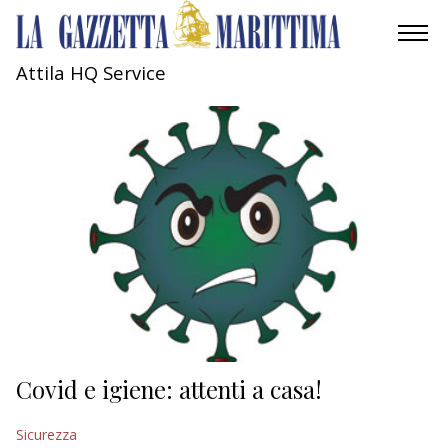
Attila HQ Service
AMBIENTE
MOBILITÀ
INDUSTRIA
RICERCA
ECONOMIA
TURISMO
CULTURA
Covid e igiene: attenti a casa!
NAUTICA
Sicurezza