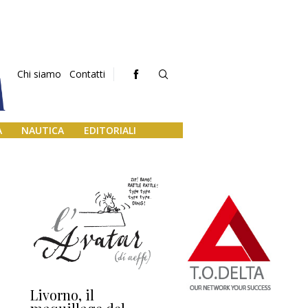
Chi siamo
Contatti
A
NAUTICA
EDITORIALI
Livorno, il
L’uscita di scena di
Da