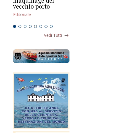
maquillage del
Marilli e il mosaico
gu
vecchio porto
scompaginato
Edi
Editoriale
Editoriale
Vedi Tutti