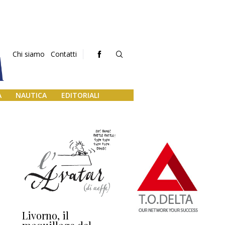
Chi siamo
Contatti
A
NAUTICA
EDITORIALI
Livorno, il
L’uscita di scena di
Da