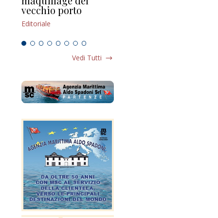
maquillage del
Marilli e il mosaico
gu
vecchio porto
scompaginato
Edi
Editoriale
Editoriale
Vedi Tutti