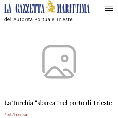
dell’Autorità Portuale Trieste
AMBIENTE
MOBILITÀ
INDUSTRIA
RICERCA
ECONOMIA
TURISMO
CULTURA
La Turchia “sbarca” nel porto di Trieste
NAUTICA
Porti/Interporti