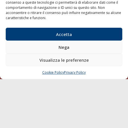
consenso a queste tecnologie ci permetterà di elaborare dati come il
LA GAZZETTA MARITTIMA
comportamento di navigazione o ID unici su questo sito. Non
acconsentire o ritirare il consenso può influire negativamente su alcune
Indirizzo:
Scali D'Azeglio, 20, 57123 Livorno
caratteristiche e funzioni.
Telefono:
0586 893358
Fax:
0586 892324
Accetta
Email:
redazione@gazzettamarittima.it
P.IVA:
00118570498
Nega
Società Editoriale Marittima a r.l. (Editore) - Autorizzazione
del Tribunale di Livorno n. 217 del 10 giugno 1968 - N°
Visualizza le preferenze
iscrizione al ROC (Registro Operatori delle Comunicazioni)
della Società Editoriale Marittima a r.l.: N° 1301 Iscrizione
della testata elettronica La Gazzetta Marittima al Tribunale
Cookie Policy
Privacy Policy
CHIAMA
SCRIVI
di Livorno del 15/09/2010.
LINK
Shipping
Porti/Interporti
Trasporti