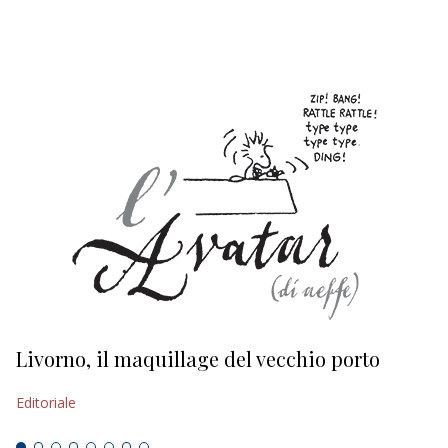
EDITORIALI
Livorno, il maquillage del vecchio porto
L
s
Editoriale
Ed