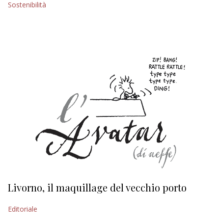
Sostenibilità
EDITORIALI
Livorno, il maquillage del vecchio porto
L
s
Editoriale
Ed