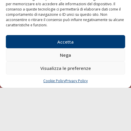
per memorizzare e/o accedere alle informazioni del dispositivo. Il
consenso a queste tecnologie ci permetterà di elaborare dati come il
LA GAZZETTA MARITTIMA
comportamento di navigazione o ID unici su questo sito. Non
acconsentire o ritirare il consenso può influire negativamente su alcune
Indirizzo:
Scali D'Azeglio, 20, 57123 Livorno
caratteristiche e funzioni.
Telefono:
0586 893358
Fax:
0586 892324
Accetta
Email:
redazione@gazzettamarittima.it
P.IVA:
00118570498
Nega
Società Editoriale Marittima a r.l. (Editore) - Autorizzazione
del Tribunale di Livorno n. 217 del 10 giugno 1968 - N°
iscrizione al ROC (Registro Operatori delle Comunicazioni)
Visualizza le preferenze
della Società Editoriale Marittima a r.l.: N° 1301 Iscrizione
della testata elettronica La Gazzetta Marittima al Tribunale
Cookie Policy
Privacy Policy
CHIAMA
SCRIVI
di Livorno del 15/09/2010.
LINK
Shipping
Porti/Interporti
Trasporti