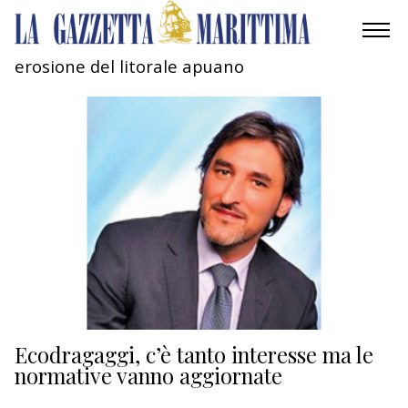
erosione del litorale apuano
AMBIENTE
MOBILITÀ
INDUSTRIA
RICERCA
ECONOMIA
TURISMO
CULTURA
Ecodragaggi, c’è tanto interesse ma le
normative vanno aggiornate
NAUTICA