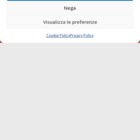
della Società Editoriale Marittima a r.l.: N° 1301 Iscrizione
Nega
della testata elettronica La Gazzetta Marittima al Tribunale
di Livorno del 15/09/2010.
Visualizza le preferenze
LINK
Cookie Policy
Privacy Policy
CHIAMA
SCRIVI
Shipping
Porti/Interporti
Trasporti
Varie
Sostenibilità
Compagnie di Navigazione
Blue economy
Diporto
Chi siamo
Contatti