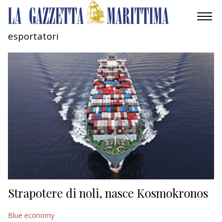
esportatori
AMBIENTE
MOBILITÀ
INDUSTRIA
RICERCA
ECONOMIA
TURISMO
CULTURA
Strapotere di noli, nasce Kosmokronos
NAUTICA
Blue economy