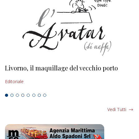
Livorno, il maquillage del vecchio porto
L
s
Editoriale
Ed
Vedi Tutti