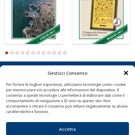
Gestisci Consenso
LA GAZZETTA MARITTIMA
Per fornire le migliori esperienze, utilizziamo tecnologie come i cookie
Indirizzo:
Scali D'Azeglio, 20, 57123 Livorno
per memorizzare e/o accedere alle informazioni del dispositivo. Il
Telefono:
0586 893358
consenso a queste tecnologie ci permetterà di elaborare dati come il
comportamento di navigazione o ID unici su questo sito. Non
Fax:
0586 892324
acconsentire o ritirare il consenso può influire negativamente su alcune
Email:
redazione@gazzettamarittima.it
caratteristiche e funzioni.
P.IVA:
00118570498
Società Editoriale Marittima a r.l. (Editore) - Autorizzazione
del Tribunale di Livorno n. 217 del 10 giugno 1968 - N°
Accetta
iscrizione al ROC (Registro Operatori delle Comunicazioni)