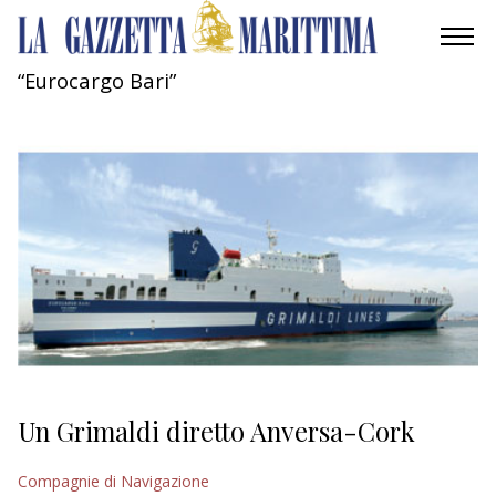
“Eurocargo Bari”
AMBIENTE
MOBILITÀ
INDUSTRIA
RICERCA
ECONOMIA
TURISMO
CULTURA
Un Grimaldi diretto Anversa-Cork
NAUTICA
Compagnie di Navigazione