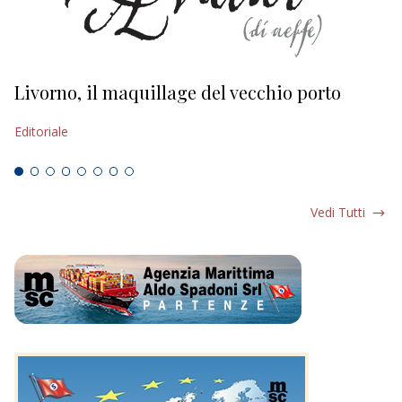
Livorno, il maquillage del vecchio porto
L
s
Editoriale
Ed
Vedi Tutti