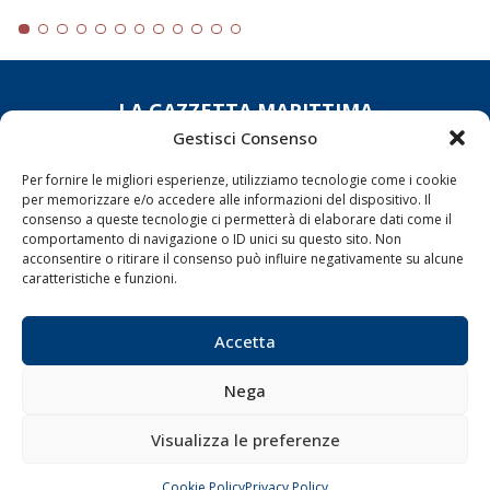
LA GAZZETTA MARITTIMA
Gestisci Consenso
Indirizzo:
Scali D'Azeglio, 20, 57123 Livorno
Telefono:
0586 893358
Per fornire le migliori esperienze, utilizziamo tecnologie come i cookie
per memorizzare e/o accedere alle informazioni del dispositivo. Il
Fax:
0586 892324
consenso a queste tecnologie ci permetterà di elaborare dati come il
Email:
redazione@gazzettamarittima.it
comportamento di navigazione o ID unici su questo sito. Non
P.IVA:
00118570498
acconsentire o ritirare il consenso può influire negativamente su alcune
caratteristiche e funzioni.
Società Editoriale Marittima a r.l. (Editore) - Autorizzazione
del Tribunale di Livorno n. 217 del 10 giugno 1968 - N°
iscrizione al ROC (Registro Operatori delle Comunicazioni)
Accetta
della Società Editoriale Marittima a r.l.: N° 1301 Iscrizione
della testata elettronica La Gazzetta Marittima al Tribunale
di Livorno del 15/09/2010.
Nega
LINK
Visualizza le preferenze
Shipping
Cookie Policy
Privacy Policy