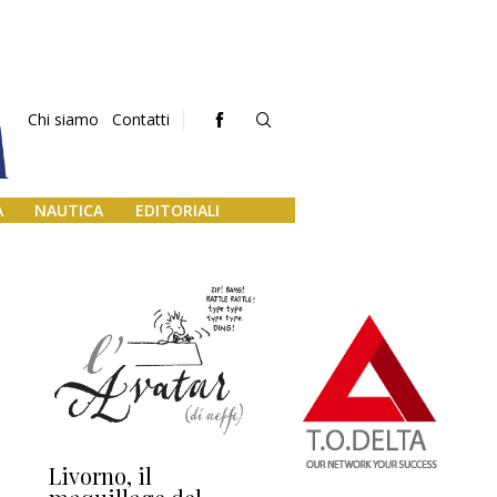
Chi siamo
Contatti
A
NAUTICA
EDITORIALI
Livorno, il
L’uscita di scena di
Da