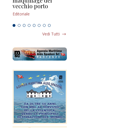
maquillage del
Marilli e il mosaico
gu
vecchio porto
scompaginato
Edi
Editoriale
Editoriale
Vedi Tutti