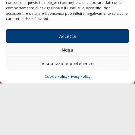
consenso a queste tecnologie ci permetterà di elaborare dati come il
LA GAZZETTA MARITTIMA
comportamento di navigazione o ID unici su questo sito. Non
acconsentire o ritirare il consenso può influire negativamente su alcune
Indirizzo:
Scali D'Azeglio, 20, 57123 Livorno
caratteristiche e funzioni.
Telefono:
0586 893358
Fax:
0586 892324
Accetta
Email:
redazione@gazzettamarittima.it
P.IVA:
00118570498
Nega
Società Editoriale Marittima a r.l. (Editore) - Autorizzazione
del Tribunale di Livorno n. 217 del 10 giugno 1968 - N°
Visualizza le preferenze
iscrizione al ROC (Registro Operatori delle Comunicazioni)
della Società Editoriale Marittima a r.l.: N° 1301 Iscrizione
della testata elettronica La Gazzetta Marittima al Tribunale
Cookie Policy
Privacy Policy
CHIAMA
SCRIVI
di Livorno del 15/09/2010.
LINK
Shipping
Porti/Interporti
Trasporti