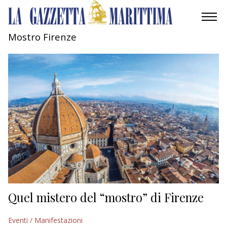
Mostro Firenze
AMBIENTE
MOBILITÀ
INDUSTRIA
RICERCA
ECONOMIA
TURISMO
CULTURA
Quel mistero del “mostro” di Firenze
NAUTICA
Eventi / Manifestazioni