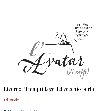
EDITORIALI
Livorno, il maquillage del vecchio porto
L
s
Editoriale
Ed