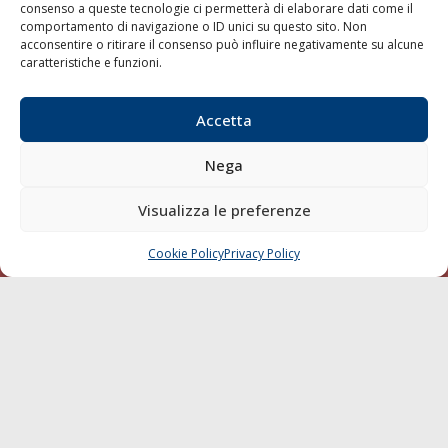
consenso a queste tecnologie ci permetterà di elaborare dati come il
LA GAZZETTA MARITTIMA
comportamento di navigazione o ID unici su questo sito. Non
acconsentire o ritirare il consenso può influire negativamente su alcune
Indirizzo:
Scali D'Azeglio, 20, 57123 Livorno
caratteristiche e funzioni.
Telefono:
0586 893358
Fax:
0586 892324
Accetta
Email:
redazione@gazzettamarittima.it
P.IVA:
00118570498
Nega
Società Editoriale Marittima a r.l. (Editore) - Autorizzazione
del Tribunale di Livorno n. 217 del 10 giugno 1968 - N°
Visualizza le preferenze
iscrizione al ROC (Registro Operatori delle Comunicazioni)
della Società Editoriale Marittima a r.l.: N° 1301 Iscrizione
della testata elettronica La Gazzetta Marittima al Tribunale
Cookie Policy
Privacy Policy
CHIAMA
SCRIVI
di Livorno del 15/09/2010.
LINK
Shipping
Porti/Interporti
Trasporti