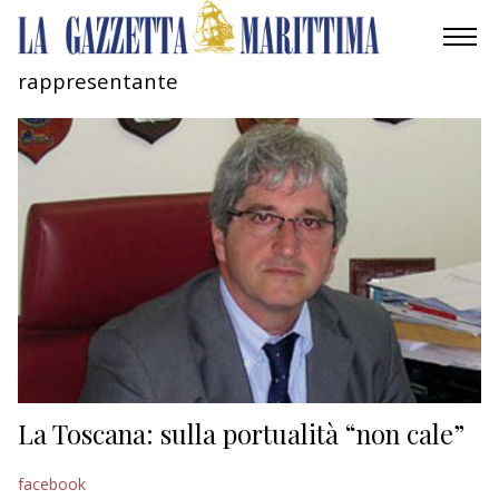
rappresentante
AMBIENTE
MOBILITÀ
INDUSTRIA
RICERCA
ECONOMIA
TURISMO
CULTURA
La Toscana: sulla portualità “non cale”
NAUTICA
facebook