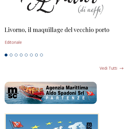
Livorno, il maquillage del vecchio porto
L
s
Editoriale
Ed
Vedi Tutti