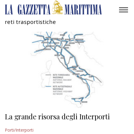
reti trasportistiche
AMBIENTE
MOBILITÀ
INDUSTRIA
RICERCA
ECONOMIA
TURISMO
CULTURA
La grande risorsa degli Interporti
NAUTICA
Porti/Interporti