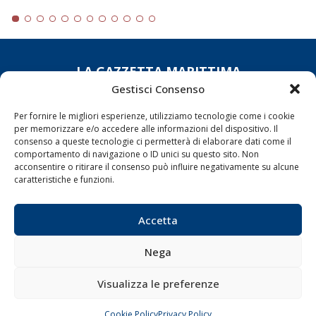
LA GAZZETTA MARITTIMA
Gestisci Consenso
Indirizzo:
Scali D'Azeglio, 20, 57123 Livorno
Telefono:
0586 893358
Per fornire le migliori esperienze, utilizziamo tecnologie come i cookie
per memorizzare e/o accedere alle informazioni del dispositivo. Il
Fax:
0586 892324
consenso a queste tecnologie ci permetterà di elaborare dati come il
Email:
redazione@gazzettamarittima.it
comportamento di navigazione o ID unici su questo sito. Non
P.IVA:
00118570498
acconsentire o ritirare il consenso può influire negativamente su alcune
caratteristiche e funzioni.
Società Editoriale Marittima a r.l. (Editore) - Autorizzazione
del Tribunale di Livorno n. 217 del 10 giugno 1968 - N°
iscrizione al ROC (Registro Operatori delle Comunicazioni)
Accetta
della Società Editoriale Marittima a r.l.: N° 1301 Iscrizione
della testata elettronica La Gazzetta Marittima al Tribunale
di Livorno del 15/09/2010.
Nega
LINK
Visualizza le preferenze
Shipping
Cookie Policy
Privacy Policy