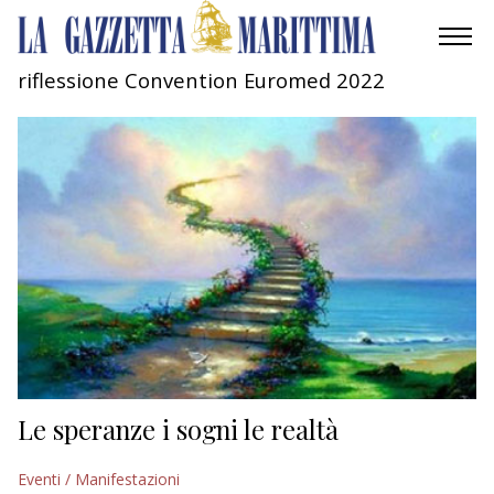
riflessione Convention Euromed 2022
AMBIENTE
MOBILITÀ
INDUSTRIA
RICERCA
ECONOMIA
TURISMO
CULTURA
Le speranze i sogni le realtà
NAUTICA
Eventi / Manifestazioni