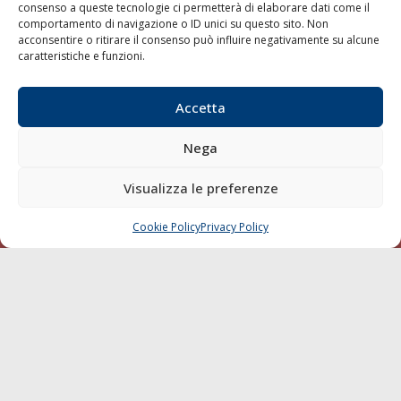
consenso a queste tecnologie ci permetterà di elaborare dati come il
LA GAZZETTA MARITTIMA
comportamento di navigazione o ID unici su questo sito. Non
acconsentire o ritirare il consenso può influire negativamente su alcune
Indirizzo:
Scali D'Azeglio, 20, 57123 Livorno
caratteristiche e funzioni.
Telefono:
0586 893358
Fax:
0586 892324
Accetta
Email:
redazione@gazzettamarittima.it
P.IVA:
00118570498
Nega
Società Editoriale Marittima a r.l. (Editore) - Autorizzazione
del Tribunale di Livorno n. 217 del 10 giugno 1968 - N°
Visualizza le preferenze
iscrizione al ROC (Registro Operatori delle Comunicazioni)
della Società Editoriale Marittima a r.l.: N° 1301 Iscrizione
della testata elettronica La Gazzetta Marittima al Tribunale
Cookie Policy
Privacy Policy
CHIAMA
SCRIVI
di Livorno del 15/09/2010.
LINK
Shipping
Porti/Interporti
Trasporti