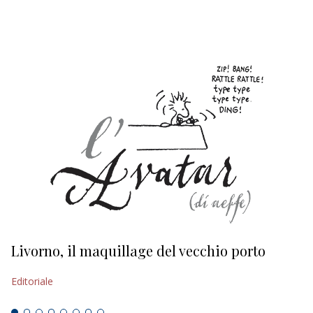
EDITORIALI
Livorno, il maquillage del vecchio porto
L
s
Editoriale
Ed