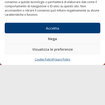
consenso a queste tecnologie ci permetterà di elaborare dati come il
LA GAZZETTA MARITTIMA
comportamento di navigazione o ID unici su questo sito. Non
acconsentire o ritirare il consenso può influire negativamente su alcune
Indirizzo:
Scali D'Azeglio, 20, 57123 Livorno
caratteristiche e funzioni.
Telefono:
0586 893358
Fax:
0586 892324
Accetta
Email:
redazione@gazzettamarittima.it
P.IVA:
00118570498
Nega
Società Editoriale Marittima a r.l. (Editore) - Autorizzazione
del Tribunale di Livorno n. 217 del 10 giugno 1968 - N°
Visualizza le preferenze
iscrizione al ROC (Registro Operatori delle Comunicazioni)
della Società Editoriale Marittima a r.l.: N° 1301 Iscrizione
della testata elettronica La Gazzetta Marittima al Tribunale
Cookie Policy
Privacy Policy
CHIAMA
SCRIVI
di Livorno del 15/09/2010.
LINK
Shipping
Porti/Interporti
Trasporti