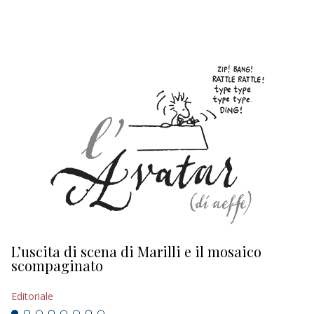
EDITORIALI
L’uscita di scena di Marilli e il mosaico
D
scompaginato
Ed
Editoriale