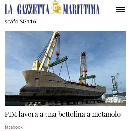
scafo SG116
AMBIENTE
MOBILITÀ
INDUSTRIA
RICERCA
ECONOMIA
TURISMO
CULTURA
PIM lavora a una bettolina a metanolo
NAUTICA
facebook