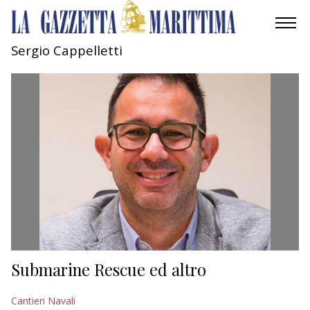
Sergio Cappelletti
AMBIENTE
MOBILITÀ
INDUSTRIA
RICERCA
ECONOMIA
TURISMO
CULTURA
Submarine Rescue ed altro
NAUTICA
Cantieri Navali