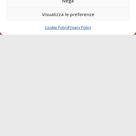
Nega
della testata elettronica La Gazzetta Marittima al Tribunale
di Livorno del 15/09/2010.
Visualizza le preferenze
LINK
Cookie Policy
Privacy Policy
CHIAMA
SCRIVI
Shipping
Porti/Interporti
Trasporti
Varie
Sostenibilità
Compagnie di Navigazione
Blue economy
Diporto
Chi siamo
Contatti
SEGUI