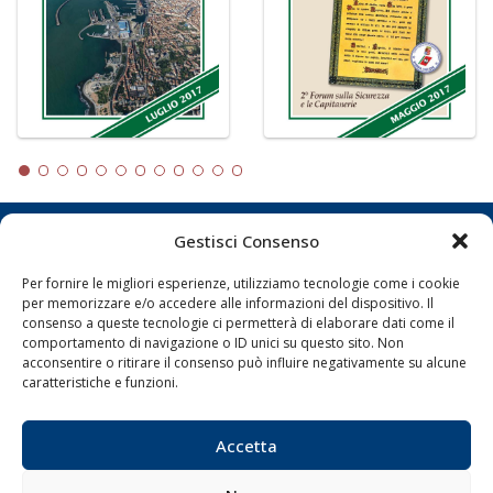
Gestisci Consenso
LA GAZZETTA MARITTIMA
Per fornire le migliori esperienze, utilizziamo tecnologie come i cookie
Indirizzo:
Scali D'Azeglio, 20, 57123 Livorno
per memorizzare e/o accedere alle informazioni del dispositivo. Il
Telefono:
0586 893358
consenso a queste tecnologie ci permetterà di elaborare dati come il
comportamento di navigazione o ID unici su questo sito. Non
Fax:
0586 892324
acconsentire o ritirare il consenso può influire negativamente su alcune
Email:
redazione@gazzettamarittima.it
caratteristiche e funzioni.
P.IVA:
00118570498
Società Editoriale Marittima a r.l. (Editore) - Autorizzazione
del Tribunale di Livorno n. 217 del 10 giugno 1968 - N°
Accetta
iscrizione al ROC (Registro Operatori delle Comunicazioni)
della Società Editoriale Marittima a r.l.: N° 1301 Iscrizione