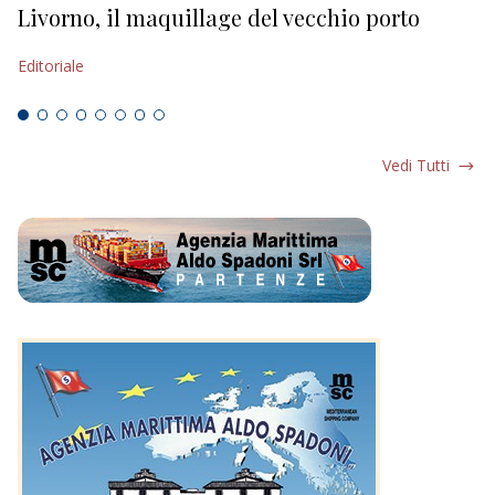
Livorno, il maquillage del vecchio porto
L
s
Editoriale
Ed
Vedi Tutti