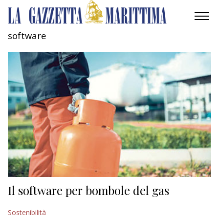
software
AMBIENTE
MOBILITÀ
INDUSTRIA
RICERCA
ECONOMIA
TURISMO
CULTURA
Il software per bombole del gas
NAUTICA
Sostenibilità