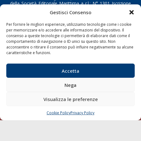
della Società Editoriale Marittima a r.l.: N° 1301 Iscrizione
della testata elettronica La Gazzetta Marittima al Tribunale
Gestisci Consenso
di Livorno del 15/09/2010.
Per fornire le migliori esperienze, utilizziamo tecnologie come i cookie
LINK
per memorizzare e/o accedere alle informazioni del dispositivo. Il
consenso a queste tecnologie ci permetterà di elaborare dati come il
comportamento di navigazione o ID unici su questo sito. Non
Shipping
acconsentire o ritirare il consenso può influire negativamente su alcune
caratteristiche e funzioni.
Porti/Interporti
Trasporti
Accetta
Varie
Sostenibilità
Nega
Compagnie di Navigazione
Visualizza le preferenze
Blue economy
Diporto
Cookie Policy
Privacy Policy
CHIAMA
SCRIVI
Chi siamo
Contatti