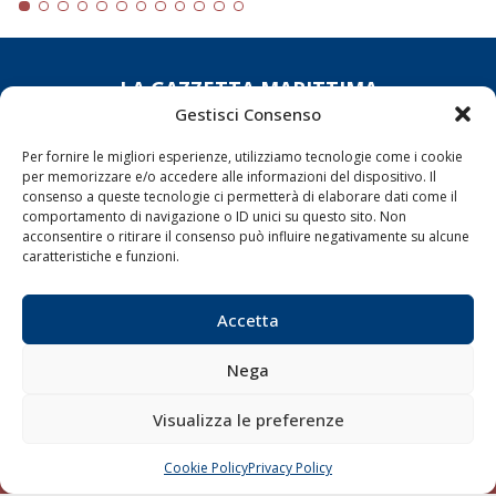
LA GAZZETTA MARITTIMA
Gestisci Consenso
Indirizzo:
Scali D'Azeglio, 20, 57123 Livorno
Per fornire le migliori esperienze, utilizziamo tecnologie come i cookie
Telefono:
0586 893358
per memorizzare e/o accedere alle informazioni del dispositivo. Il
Fax:
0586 892324
consenso a queste tecnologie ci permetterà di elaborare dati come il
Email:
redazione@gazzettamarittima.it
comportamento di navigazione o ID unici su questo sito. Non
P.IVA:
00118570498
acconsentire o ritirare il consenso può influire negativamente su alcune
caratteristiche e funzioni.
Società Editoriale Marittima a r.l. (Editore) - Autorizzazione
del Tribunale di Livorno n. 217 del 10 giugno 1968 - N°
iscrizione al ROC (Registro Operatori delle Comunicazioni)
Accetta
della Società Editoriale Marittima a r.l.: N° 1301 Iscrizione
della testata elettronica La Gazzetta Marittima al Tribunale
di Livorno del 15/09/2010.
Nega
LINK
Visualizza le preferenze
Shipping
Cookie Policy
Privacy Policy
CHIAMA
SCRIVI