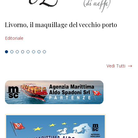
Livorno, il maquillage del vecchio porto
L
s
Editoriale
Ed
Vedi Tutti