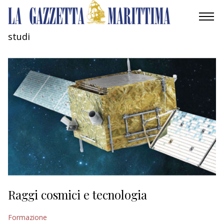
studi
AMBIENTE
MOBILITÀ
INDUSTRIA
RICERCA
ECONOMIA
TURISMO
CULTURA
Raggi cosmici e tecnologia
NAUTICA
Formazione