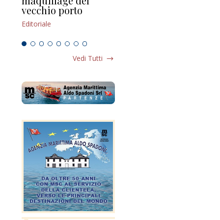
maquillage del
Marilli e il mosaico
gu
vecchio porto
scompaginato
Edi
Editoriale
Editoriale
Vedi Tutti