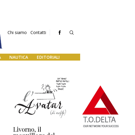
Chi siamo
Contatti
A
NAUTICA
EDITORIALI
Livorno, il
L’uscita di scena di
Da