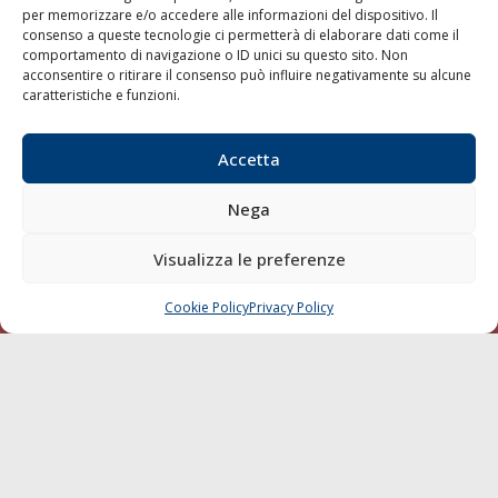
per memorizzare e/o accedere alle informazioni del dispositivo. Il
consenso a queste tecnologie ci permetterà di elaborare dati come il
LA GAZZETTA MARITTIMA
comportamento di navigazione o ID unici su questo sito. Non
acconsentire o ritirare il consenso può influire negativamente su alcune
Indirizzo:
Scali D'Azeglio, 20, 57123 Livorno
caratteristiche e funzioni.
Telefono:
0586 893358
Fax:
0586 892324
Accetta
Email:
redazione@gazzettamarittima.it
P.IVA:
00118570498
Nega
Società Editoriale Marittima a r.l. (Editore) - Autorizzazione
del Tribunale di Livorno n. 217 del 10 giugno 1968 - N°
iscrizione al ROC (Registro Operatori delle Comunicazioni)
Visualizza le preferenze
della Società Editoriale Marittima a r.l.: N° 1301 Iscrizione
della testata elettronica La Gazzetta Marittima al Tribunale
Cookie Policy
Privacy Policy
CHIAMA
SCRIVI
di Livorno del 15/09/2010.
LINK
Shipping
Porti/Interporti
Trasporti