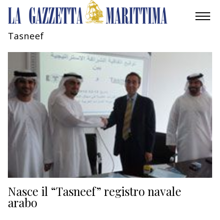
Tasneef
AMBIENTE
MOBILITÀ
INDUSTRIA
RICERCA
ECONOMIA
TURISMO
CULTURA
Nasce il “Tasneef” registro navale
arabo
NAUTICA