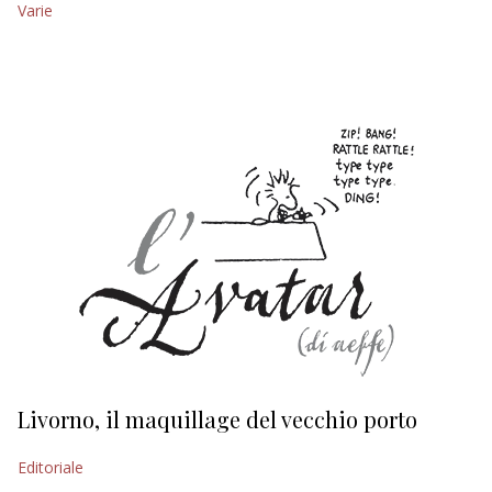
Varie
EDITORIALI
Livorno, il maquillage del vecchio porto
L
s
Editoriale
Ed