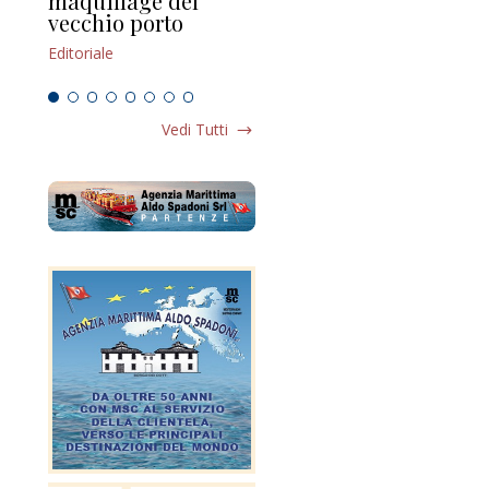
maquillage del
Marilli e il mosaico
gu
vecchio porto
scompaginato
Edi
Editoriale
Editoriale
Vedi Tutti