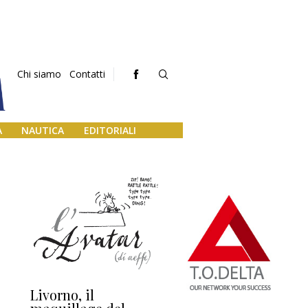
Chi siamo
Contatti
A
NAUTICA
EDITORIALI
Livorno, il
L’uscita di scena di
Da