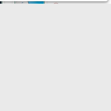
 GAZZETTA MARITTIMA
ndirizzo:
Scali D'Azeglio, 20, 57123
orno
elefono:
0586 893358
ax:
0586 892324
mail:
redazione@gazzettamarittima.it
VA:
00118570498
età Editoriale Marittima a r.l. (Editore)
torizzazione del Tribunale di Livorno n.
 del 10 giugno 1968 - N° iscrizione al