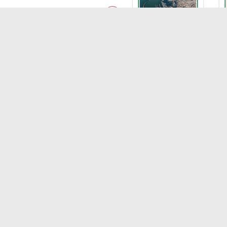
LINK
Shipping
Soste
Porti/Interporti
Comp
Trasporti
Blue
Varie
Dipo