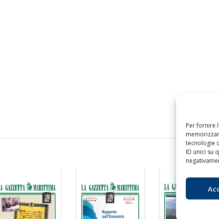
Per fornire 
memorizzare
tecnologie 
ID unici su 
negativament
Ac