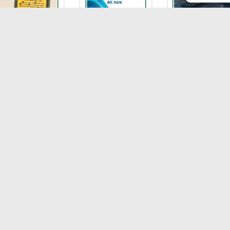
LA
I
nibilità
Chi siamo
Liv
agnie di Navigazione
Contatti
T
F
 economy
E
rto
P.I
Soci
- Au
217