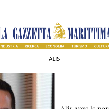
INDUSTRIA
RICERCA
ECONOMIA
TURISMO
CULTUR
ALIS
Alis apre le po