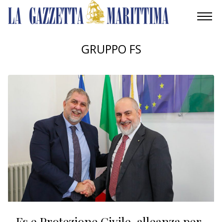
AMBIENTE
GRUPPO FS
MOBILITÀ
INDUSTRIA
RICERCA
ECONOMIA
TURISMO
CULTURA
NAUTICA
Fs e Protezione Civile, alleanza per