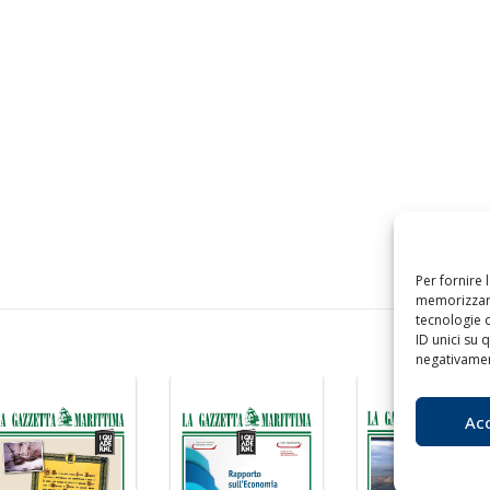
Per fornire 
memorizzare
tecnologie 
ID unici su 
negativament
Ac