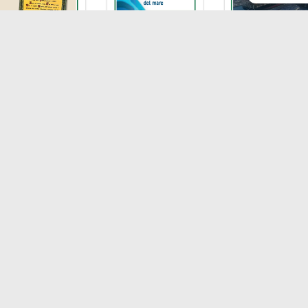
LA
I
nibilità
Chi siamo
Liv
agnie di Navigazione
Contatti
T
F
 economy
E
rto
P.I
Soci
- Au
217