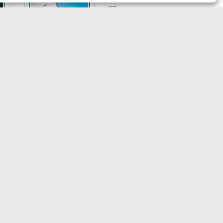
 GAZZETTA MARITTIMA
ndirizzo:
Scali D'Azeglio, 20, 57123
orno
elefono:
0586 893358
ax:
0586 892324
mail:
redazione@gazzettamarittima.it
VA:
00118570498
età Editoriale Marittima a r.l. (Editore)
torizzazione del Tribunale di Livorno n.
 del 10 giugno 1968 - N° iscrizione al