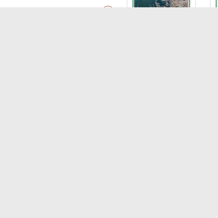
LINK
Shipping
Soste
Porti/Interporti
Comp
Trasporti
Blue
Varie
Dipo