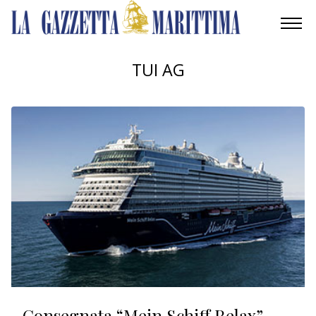
AMBIENTE
TUI AG
MOBILITÀ
INDUSTRIA
RICERCA
ECONOMIA
TURISMO
CULTURA
NAUTICA
Consegnata “Mein Schiff Relax”