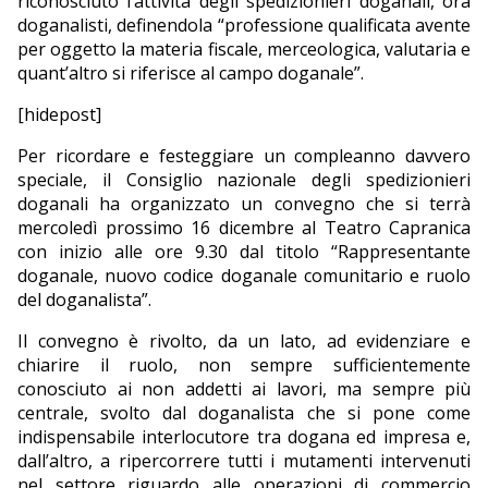
riconosciuto l’attività degli spedizionieri doganali, ora
doganalisti, definendola “professione qualificata avente
EDITORIALI
per oggetto la materia fiscale, merceologica, valutaria e
quant’altro si riferisce al campo doganale”.
[hidepost]
Per ricordare e festeggiare un compleanno davvero
speciale, il Consiglio nazionale degli spedizionieri
doganali ha organizzato un convegno che si terrà
mercoledì prossimo 16 dicembre al Teatro Capranica
con inizio alle ore 9.30 dal titolo “Rappresentante
doganale, nuovo codice doganale comunitario e ruolo
del doganalista”.
Il convegno è rivolto, da un lato, ad evidenziare e
chiarire il ruolo, non sempre sufficientemente
conosciuto ai non addetti ai lavori, ma sempre più
centrale, svolto dal doganalista che si pone come
indispensabile interlocutore tra dogana ed impresa e,
dall’altro, a ripercorrere tutti i mutamenti intervenuti
nel settore riguardo alle operazioni di commercio