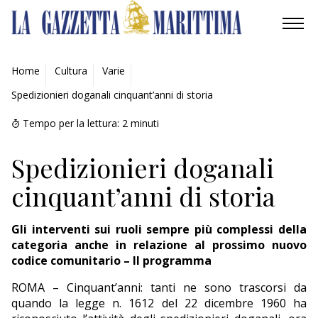
AMBIENTE
Home
Cultura
Varie
Spedizionieri doganali cinquant’anni di storia
MOBILITÀ
Tempo per la lettura:
2
minuti
INDUSTRIA
Spedizionieri doganali
RICERCA
cinquant’anni di storia
ECONOMIA
Gli interventi sui ruoli sempre più complessi della
TURISMO
categoria anche in relazione al prossimo nuovo
codice comunitario – Il programma
CULTURA
ROMA – Cinquant’anni: tanti ne sono trascorsi da
quando la legge n. 1612 del 22 dicembre 1960 ha
NAUTICA