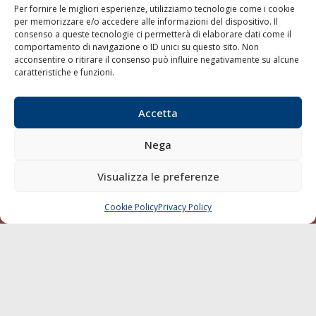
Per fornire le migliori esperienze, utilizziamo tecnologie come i cookie
Porti/Interporti
per memorizzare e/o accedere alle informazioni del dispositivo. Il
consenso a queste tecnologie ci permetterà di elaborare dati come il
Trasporti
comportamento di navigazione o ID unici su questo sito. Non
Varie
acconsentire o ritirare il consenso può influire negativamente su alcune
caratteristiche e funzioni.
Sostenibilità
Compagnie di Navigazione
Accetta
Blue economy
Diporto
Nega
Chi siamo
Visualizza le preferenze
Contatti
Cookie Policy
Privacy Policy
CHIAMA
SCRIVI
SEGUI