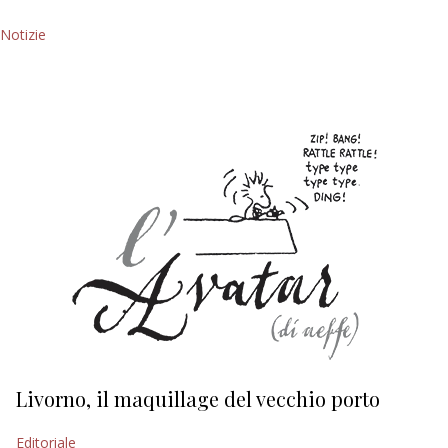
Notizie
Livorno, il maquillage del vecchio porto
L
s
Editoriale