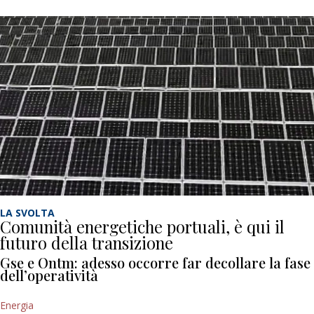
LA SVOLTA
Comunità energetiche portuali, è qui il
futuro della transizione
Gse e Ontm: adesso occorre far decollare la fase
dell’operatività
Energia