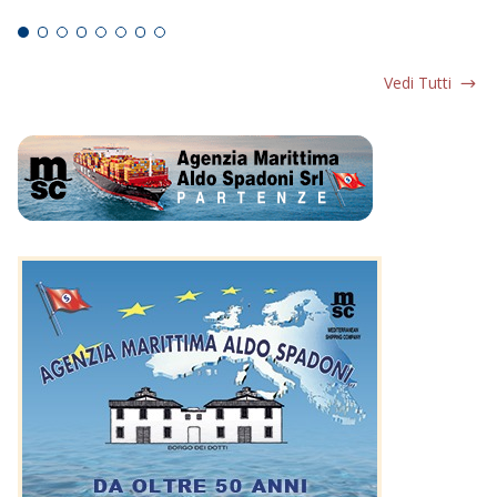
Ed
Vedi Tutti