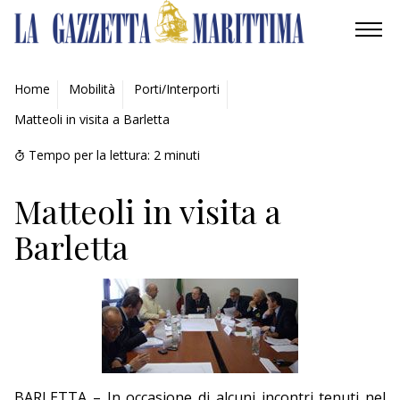
AMBIENTE
Home
Mobilità
Porti/Interporti
Matteoli in visita a Barletta
MOBILITÀ
Tempo per la lettura:
2
minuti
INDUSTRIA
Matteoli in visita a
RICERCA
Barletta
ECONOMIA
TURISMO
CULTURA
NAUTICA
BARLETTA – In occasione di alcuni incontri tenuti nel