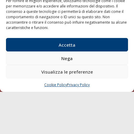
Per fornire le migliori esperienze, utilizziamo tecnologie come i cookie
Porti/Interporti
per memorizzare e/o accedere alle informazioni del dispositivo. Il
consenso a queste tecnologie ci permetterà di elaborare dati come il
Trasporti
comportamento di navigazione o ID unici su questo sito. Non
Varie
acconsentire o ritirare il consenso può influire negativamente su alcune
caratteristiche e funzioni.
Sostenibilità
Compagnie di Navigazione
Accetta
Blue economy
Diporto
Nega
Chi siamo
Visualizza le preferenze
Contatti
Cookie Policy
Privacy Policy
CHIAMA
SCRIVI
SEGUI