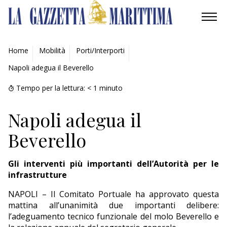
AMBIENTE
Home
Mobilità
Porti/Interporti
Napoli adegua il Beverello
MOBILITÀ
Tempo per la lettura:
< 1
minuto
INDUSTRIA
Napoli adegua il
RICERCA
Beverello
ECONOMIA
Gli interventi più importanti dell’Autorità per le
TURISMO
infrastrutture
NAPOLI – Il Comitato Portuale ha approvato questa
CULTURA
mattina all’unanimità due importanti delibere:
l’adeguamento tecnico funzionale del molo Beverello e
NAUTICA