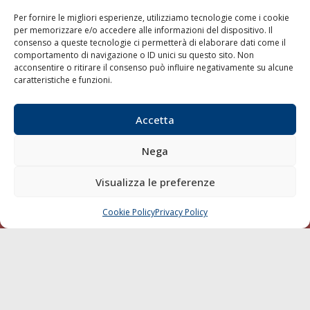
LINK
Per fornire le migliori esperienze, utilizziamo tecnologie come i cookie
per memorizzare e/o accedere alle informazioni del dispositivo. Il
Shipping
consenso a queste tecnologie ci permetterà di elaborare dati come il
Porti/Interporti
comportamento di navigazione o ID unici su questo sito. Non
acconsentire o ritirare il consenso può influire negativamente su alcune
Trasporti
caratteristiche e funzioni.
Varie
Sostenibilità
Accetta
Compagnie di Navigazione
Nega
Blue economy
Diporto
Visualizza le preferenze
Chi siamo
Cookie Policy
Privacy Policy
CHIAMA
SCRIVI
Contatti
SEGUI