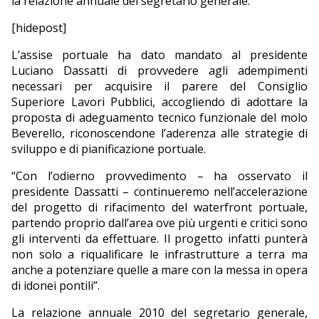
la relazione annuale del segretario generale.
EDITORIALI
[hidepost]
L’assise portuale ha dato mandato al presidente
Luciano Dassatti di provvedere agli adempimenti
necessari per acquisire il parere del Consiglio
Superiore Lavori Pubblici, accogliendo di adottare la
proposta di adeguamento tecnico funzionale del molo
Beverello, riconoscendone l’aderenza alle strategie di
sviluppo e di pianificazione portuale.
“Con l’odierno provvedimento – ha osservato il
presidente Dassatti – continueremo nell’accelerazione
del progetto di rifacimento del waterfront portuale,
partendo proprio dall’area ove più urgenti e critici sono
gli interventi da effettuare. Il progetto infatti punterà
non solo a riqualificare le infrastrutture a terra ma
anche a potenziare quelle a mare con la messa in opera
di idonei pontili”.
La relazione annuale 2010 del segretario generale,