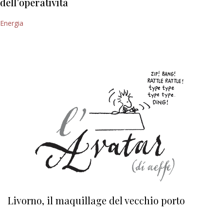
dell’operatività
Energia
Livorno, il maquillage del vecchio porto
L
s