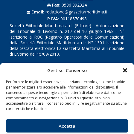
Fax:
0586 892324
Email:
redazione@gazzettamarittima.it
P.IVA:
00118570498
Società Editoriale Marittima a r.l. (Editore) - Autorizzazione
del Tribunale di Livorno n. 217 del 10 giugno 1968 - N°
iscrizione al ROC (Registro Operatori delle Comunicazioni)
della Società Editoriale Marittima a r.l.: N° 1301 Iscrizione
della testata elettronica La Gazzetta Marittima al Tribunale
di Livorno del 15/09/2010.
LINK
Gestisci Consenso
Shipping
Per fornire le migliori esperienze, utilizziamo tecnologie come i cookie
per memorizzare e/o accedere alle informazioni del dispositivo. Il
Porti/Interporti
consenso a queste tecnologie ci permetterà di elaborare dati come il
comportamento di navigazione o ID unici su questo sito. Non
Trasporti
acconsentire o ritirare il consenso può influire negativamente su alcune
Varie
caratteristiche e funzioni.
Sostenibilità
Accetta
Compagnie di Navigazione