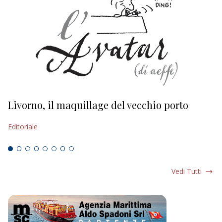
Livorno, il maquillage del vecchio porto
L
s
Editoriale
Ed
Vedi Tutti