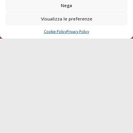
Blue economy
Nega
Diporto
Visualizza le preferenze
Chi siamo
Contatti
Cookie Policy
Privacy Policy
CHIAMA
SCRIVI
SEGUI
© 1968 - 2026 Tutti i diritti sono riservati
Cookie Policy
Privacy Policy
Mappa del sito
born in
MaMaStudiOs