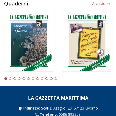
Quaderni
Archivio
LA GAZZETTA MARITTIMA
Indirizzo:
Scali D'Azeglio, 20, 57123 Livorno
Telefono:
0586 893358