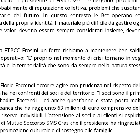
adito il presidente di Federasse – emergono problemi 
robabilmente di reputazione collettiva, problemi che suscita
ncario del futuro. In questo contesto le Bcc operano c
ella propria identità. Il materiale più difficile da gestire og
o e valori devono essere sempre considerati insieme, devo
la FTBCC Frosini un forte richiamo a mantenere ben saldi
 cooperativo: “E’ proprio nel momento di crisi tornano in vo
età e la territorialità che sono da sempre nella natura stes
 Florio Faccendi occorre agire con prudenza nel rispetto del
 ha nei confronti dei soci e del territorio. “I soci sono il pri
ibadito Faccendi – ed anche quest’anno è stata posta mol
 banca che ha raggiunto 63 milioni di euro comprensivo del
serve indivisibili. L’attenzione ai soci e ai clienti si esplici
tà di Mutuo Soccorso SMS Cras che il presidente ha ringrazia
promozione culturale e di sostegno alle famiglie.