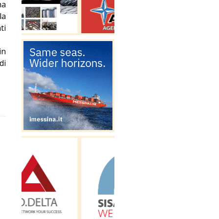
ha
la
ti
in
di