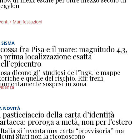
egylon
venti / Manifestazioni
L SISMA
cossa fra Pisa e il mare: magnitudo 4,3,
a prima localizzazione esatta
ell’epicentro
osa dicono gli studiosi dell'Ingv, le mappe
toriche e quelle del rischio. Rfi: treni
omentamente sospesi in zona
videnza
A NOVITÀ
l pasticciaccio della carta d’identità
artacea: proroga a metà, non per l’estero
’Italia si inventa una carta “provvisoria” ma
lcuni Stati non la riconoscono