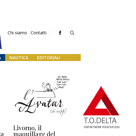
Chi siamo
Contatti
A
NAUTICA
EDITORIALI
Livorno, il
L’uscita di scena di
Da
maquillage del
Marilli e il mosaico
gu
ca