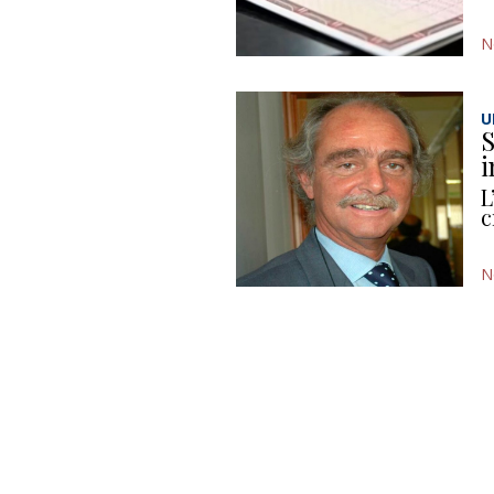
N
U
S
i
L
c
N