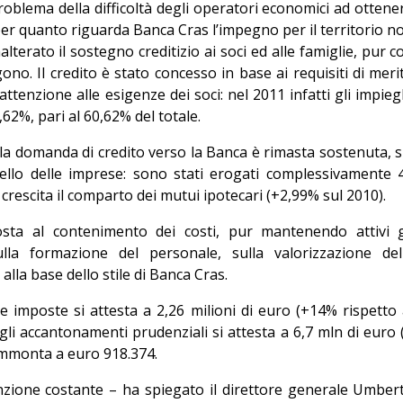
roblema della difficoltà degli operatori economici ad ottene
 per quanto riguarda Banca Cras l’impegno per il territorio n
erato il sostegno creditizio ai soci ed alle famiglie, pur c
no. Il credito è stato concesso in base ai requisiti di meri
attenzione alle esigenze dei soci: nel 2011 infatti gli impieg
62%, pari al 60,62% del totale.
 la domanda di credito verso la Banca è rimasta sostenuta, s
uello delle imprese: sono stati erogati complessivamente 
 crescita il comparto dei mutui ipotecari (+2,99% sul 2010).
sta al contenimento dei costi, pur mantenendo attivi g
sulla formazione del personale, sulla valorizzazione del
 alla base dello stile di Banca Cras.
lle imposte si attesta a 2,26 milioni di euro (+14% rispetto 
egli accantonamenti prudenziali si attesta a 6,7 mln di euro 
 ammonta a euro 918.374.
zione costante – ha spiegato il direttore generale Umber