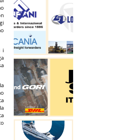
di
no
on
gi
no
 i
ga
sa
la
mo
ta
la
ta
to