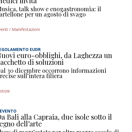
edici invita
usica, talk show e enogastronomia: il
artellone per un agosto di svago
venti / Manifestazioni
EGOLAMENTO EUDR
uovi euro-obblighi, da Laghezza un
acchetto di soluzioni
al 30 dicembre occorrono informazioni
recise sull’intera filiera
otizie
’EVENTO
a Bali alla Capraia, due isole sotto il
egno dell’arte
how di mezz’estate per oltre mezzo secolo di