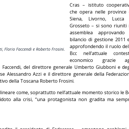
Cras – istituto cooperati
Editoriale
che opera nelle province 
Siena, Livorno, Lucca
Grosseto – si sono riuniti 
assemblea approvando 
bilancio di gestione 2011 
approfondendo il ruolo del
zi, Florio Faccendi e Roberto Frosini.
Bcc nell’attuale contes
economico grazie ag
io Faccendi, del direttore generale Umberto Giubboni e deg
asse Alessandro Azzi e il direttore generale della Federazio
tivo della Toscana Roberto Frosini.
lineare come, soprattutto nell’attuale momento storico le B
ntidoto alla crisi, “una protagonista non gradita ma semp