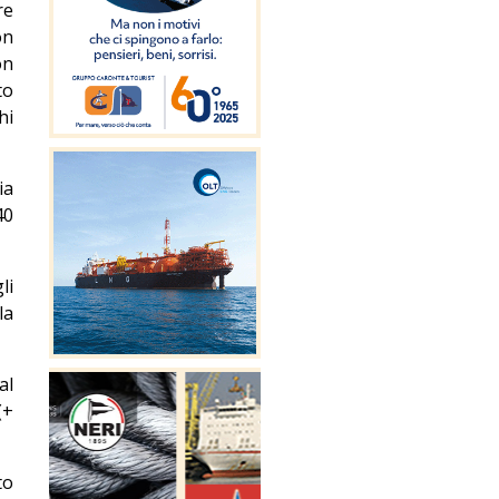
re
on
on
to
hi
ia
40
li
la
al
(+
to