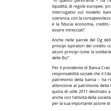
“In questo panorama – ha rib
liquidità, di regole europee, p
interrogativi sul modello ba
coerenza, con la consapevolezza d
è la fiducia: economia, credit
essere intrecciati”.
Anche nelle parole del Dg del
principi ispiratori del credito
alcuni principi come la solidari
delle Bcc”.
Per il presidente di Banca Cras
responsabilità sociale che il Cda
patrimonio della banca – ha r
attenzione al patrimonio della
quota di utile 2011 destinato a ri
anche con l’attività della socie
per la sua importante azione di 