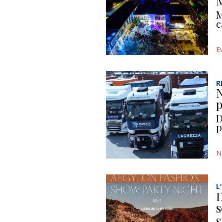
M
M
c
E
R
N
p
D
p
N
L
D
s
S