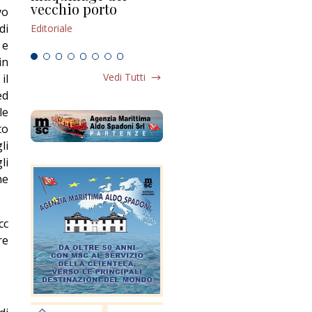
vecchio porto
scompaginato
vo
Edi
di
Editoriale
Editoriale
 e
in
Vedi Tutti
il
ed
le
to
li
li
ne
cc
re