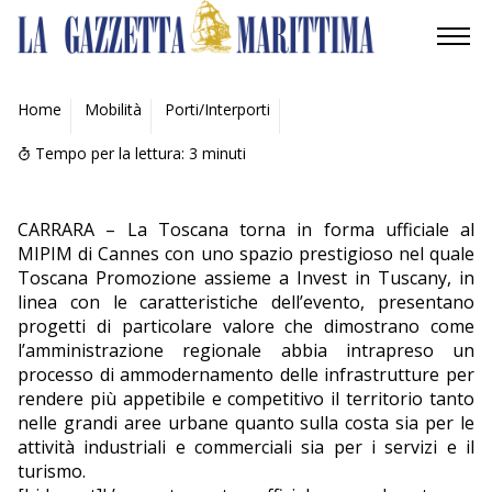
AMBIENTE
Home
Mobilità
Porti/Interporti
MOBILITÀ
Tempo per la lettura:
3
minuti
INDUSTRIA
CARRARA – La Toscana torna in forma ufficiale al
MIPIM di Cannes con uno spazio prestigioso nel quale
RICERCA
Toscana Promozione assieme a Invest in Tuscany, in
linea con le caratteristiche dell’evento, presentano
ECONOMIA
progetti di particolare valore che dimostrano come
l’amministrazione regionale abbia intrapreso un
TURISMO
processo di ammodernamento delle infrastrutture per
rendere più appetibile e competitivo il territorio tanto
CULTURA
nelle grandi aree urbane quanto sulla costa sia per le
attività industriali e commerciali sia per i servizi e il
turismo.
NAUTICA