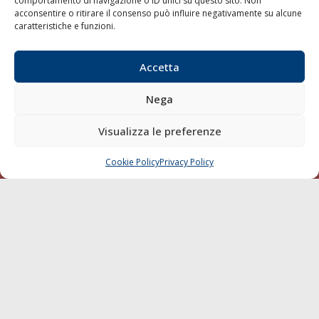
comportamento di navigazione o ID unici su questo sito. Non
acconsentire o ritirare il consenso può influire negativamente su alcune
Blue economy
caratteristiche e funzioni.
Diporto
Chi siamo
Accetta
Contatti
Nega
SEGUI
Visualizza le preferenze
Cookie Policy
Privacy Policy
CHIAMA
SCRIVI
© 1968 - 2026 Tutti i diritti sono riservati
Cookie Policy
Privacy Policy
Mappa del sito
born in
MaMaStudiOs