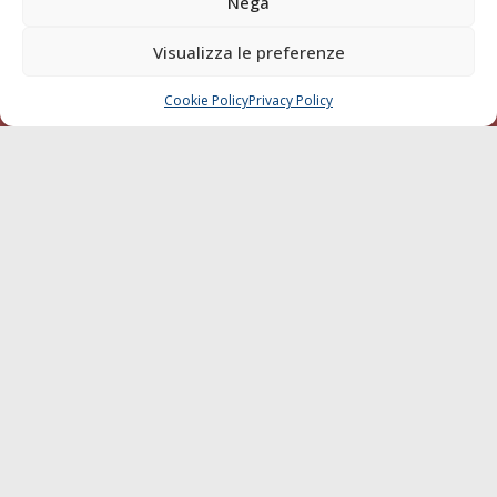
Nega
Diporto
Visualizza le preferenze
Chi siamo
Contatti
Cookie Policy
Privacy Policy
CHIAMA
SCRIVI
SEGUI
© 1968 - 2026 Tutti i diritti sono riservati
Cookie Policy
Privacy Policy
Mappa del sito
born in
MaMaStudiOs