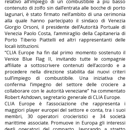
relativo all’impiego di un combustibile a più basso
contenuto di zolfo sin dall’entrata alle bocche di porto
EDITORIALI
lagunari, è stato firmato nell’ambito di una cerimonia
alla quale hanno partecipato il sindaco di Venezia
Giorgio Orsoni, il presidente dell’Autorità Portuale di
Venezia Paolo Costa, l’ammiraglio della Capitaneria di
Porto Tiberio Piattelli ed altri rappresentanti delle
locali istituzioni.
“CLIA Europe ha fin dal primo momento sostenuto il
Venice Blue Flag II, invitando tutte le compagnie
affiliate a sottoscrivere contenuti dell’accordo e a
procedere nella direzione stabilita dai nuovi criteri
sull’impiego di combustibile. Una iniziativa che
conferma l’impegno del settore delle crociere a
collaborare con le autorità veneziane” ha commentato
Robert Ashdown, segretario generale di CLIA Europe.
CLIA Europe è l’associazione che rappresenta i
maggiori player europei del settore e conta, tra i suoi
membri, 30 operatori crocieristici e 34 società
marittime associate. Promuove in Europa gli interessi
degli operatori del comparto, lavorando a stretto