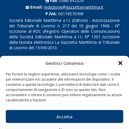
Fax:
0586 892324
Email:
redazione@gazzettamarittima.it
P.IVA:
00118570498
Società Editoriale Marittima a r.l. (Editore) - Autorizzazione
del Tribunale di Livorno n. 217 del 10 giugno 1968 - N°
iscrizione al ROC (Registro Operatori delle Comunicazioni)
della Società Editoriale Marittima a r.l.: N° 1301 Iscrizione
della testata elettronica La Gazzetta Marittima al Tribunale
di Livorno del 15/09/2010.
LINK
Gestisci Consenso
Shipping
Per fornire le migliori esperienze, utilizziamo tecnologie come i cookie
per memorizzare e/o accedere alle informazioni del dispositivo. Il
Porti/Interporti
consenso a queste tecnologie ci permetterà di elaborare dati come il
comportamento di navigazione o ID unici su questo sito. Non
Trasporti
acconsentire o ritirare il consenso può influire negativamente su alcune
Varie
caratteristiche e funzioni.
Sostenibilità
Accetta
Compagnie di Navigazione
Blue economy