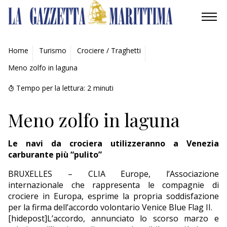
AMBIENTE
Home
Turismo
Crociere / Traghetti
Meno zolfo in laguna
MOBILITÀ
Tempo per la lettura:
2
minuti
INDUSTRIA
Meno zolfo in laguna
RICERCA
Le navi da crociera utilizzeranno a Venezia
ECONOMIA
carburante più “pulito”
TURISMO
BRUXELLES – CLIA Europe, l’Associazione
internazionale che rappresenta le compagnie di
CULTURA
crociere in Europa, esprime la propria soddisfazione
per la firma dell’accordo volontario Venice Blue Flag II.
[hidepost]L’accordo, annunciato lo scorso marzo e
NAUTICA