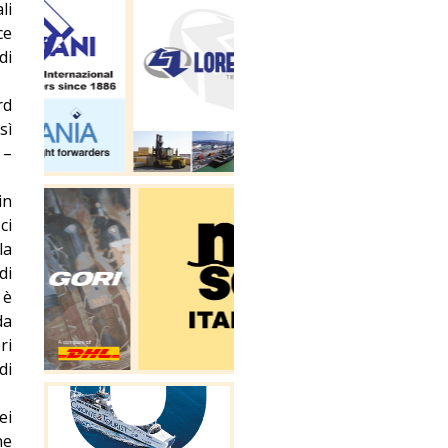
li
ce
di
rd
sì
 –
in
ci
la
di
 è
da
ri
di
ei
ne