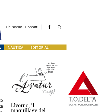
Chi siamo
Contatti
A
NAUTICA
EDITORIALI
to
Livorno, il
L’uscita di scena di
Da
di
maquillage del
Marilli e il mosaico
gu