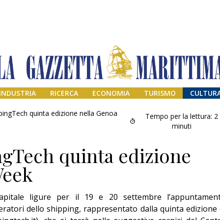
INDUSTRIA
RICERCA
ECONOMIA
TURISMO
CULTUR
ingTech quinta edizione nella Genoa
Tempo per la lettura:
2
minuti
gTech quinta edizione
Week
apitale ligure per il 19 e 20 settembre l’appuntamen
Addio amico
eratori dello shipping, rappresentato dalla quinta edizione 
Giorgio