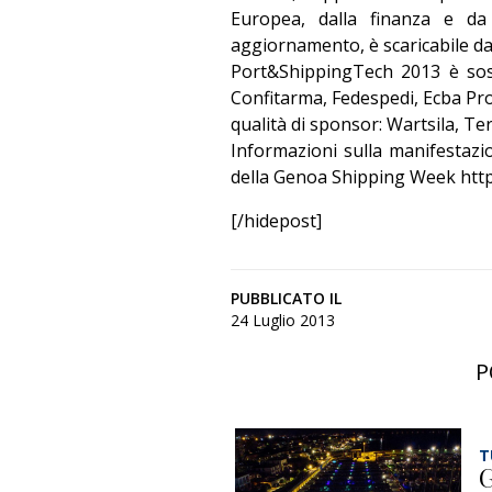
Europea, dalla finanza e da
aggiornamento, è scaricabile da
Port&ShippingTech 2013 è sost
Confitarma, Fedespedi, Ecba Pro
qualità di sponsor: Wartsila, Te
Informazioni sulla manifestazi
della Genoa Shipping Week
http
[/hidepost]
PUBBLICATO IL
24 Luglio 2013
P
T
G