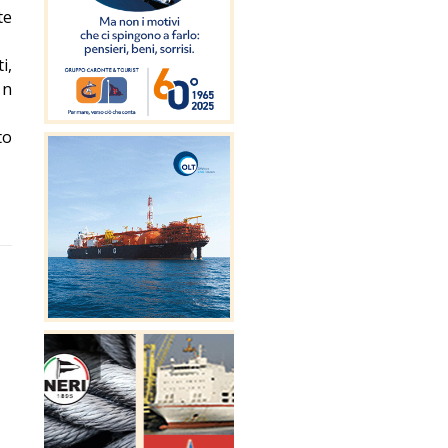
te
i,
 n
to