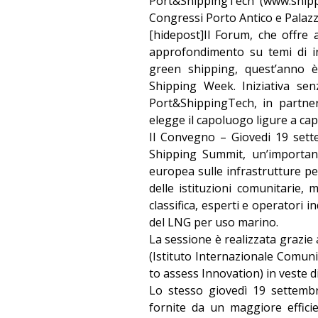
Port&ShippingTech (
www.shipp
Congressi Porto Antico e Palazz
[hidepost]Il Forum, che offre
approfondimento su temi di in
green shipping, quest’anno 
Shipping Week. Iniziativa sen
Port&ShippingTech, in partne
elegge il capoluogo ligure a cap
Il Convegno – Giovedi 19 set
Shipping Summit, un’important
europea sulle infrastrutture per
delle istituzioni comunitarie, 
classifica, esperti e operatori i
del LNG per uso marino.
La sessione è realizzata grazie 
(Istituto Internazionale Comuni
to assess Innovation) in veste di 
Lo stesso giovedì 19 settembr
fornite da un maggiore efficie