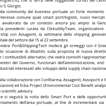
ingtech.it
), che si terrà nelle suggestive cornici del Cent
Editoriale
o S. Giorgio.
 alla community del business portuale un forte momento 
teresse comune quali smart port/logistic, nuovi mercati
è avvalorato da un contesto ancora più ampio: la Gen
za precedenti curata da ClickutilityTeam, organizzatore 
rship con Assagenti, la settimana dello shipping genove
itale del settore dal 15 al 22 settembre.
tembre Port&ShippingTech mollerà gli ormeggi con il Gre
e occasione di dibattito sulla proposta di nuova diretti
 i combustibili alternativi, che vedrà coinvolti rappresentan
membri del Governo, funzionari dell’amministrazione, enti 
ndustriali interessati allo sviluppo della supply chain naziona
alla collaborazione con Confitarma, Assagenti, Assoporti e I
cazioni) ed Ecba Project (Environmental Cost Benefit analys
scientific advisory.
e si seguirà la rotta dello Smart Port e delle opportuni
ntamento dell’area portuale, al fine di incrementare sia 