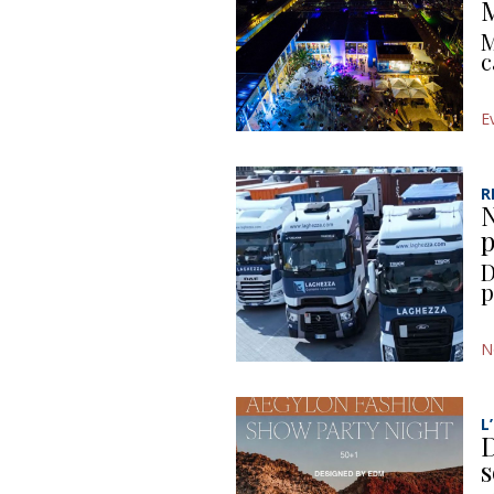
M
M
c
E
R
N
p
D
p
N
L
D
s