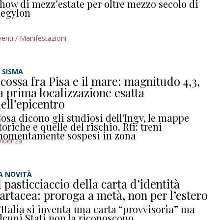
how di mezz’estate per oltre mezzo secolo di
egylon
venti / Manifestazioni
L SISMA
cossa fra Pisa e il mare: magnitudo 4,3,
a prima localizzazione esatta
ell’epicentro
osa dicono gli studiosi dell'Ingv, le mappe
toriche e quelle del rischio. Rfi: treni
omentamente sospesi in zona
videnza
A NOVITÀ
l pasticciaccio della carta d’identità
artacea: proroga a metà, non per l’estero
’Italia si inventa una carta “provvisoria” ma
lcuni Stati non la riconoscono