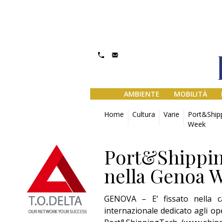
AMBIENTE
MOBILITÀ
Home
Cultura
Varie
Port&Shipp
Week
Port&Shippin
nella Genoa 
GENOVA – E’ fissato nella c
internazionale dedicato agli op