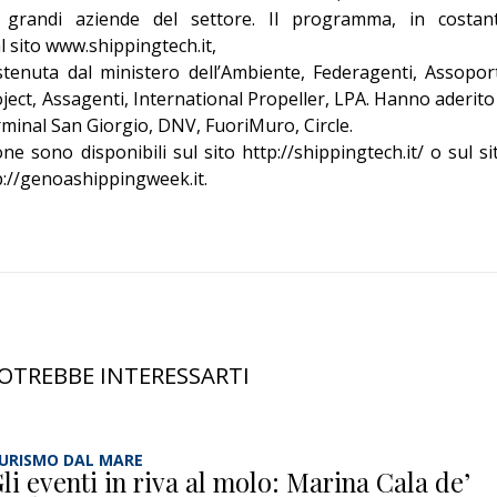
 grandi aziende del settore. Il programma, in costan
l sito www.shippingtech.it,
enuta dal ministero dell’Ambiente, Federagenti, Assoport
ject, Assagenti, International Propeller, LPA. Hanno aderito
rminal San Giorgio, DNV, FuoriMuro, Circle.
one sono disponibili sul sito
http://shippingtech.it/
o sul si
://genoashippingweek.it
.
OTREBBE INTERESSARTI
URISMO DAL MARE
li eventi in riva al molo: Marina Cala de’