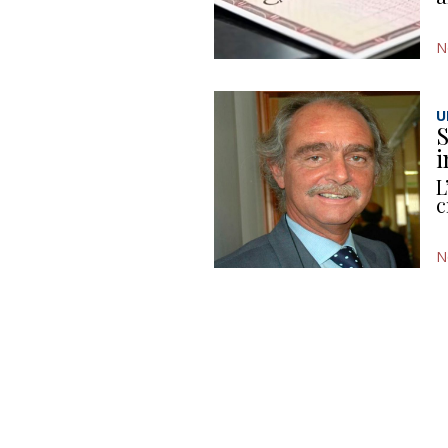
N
U
S
i
L
c
N