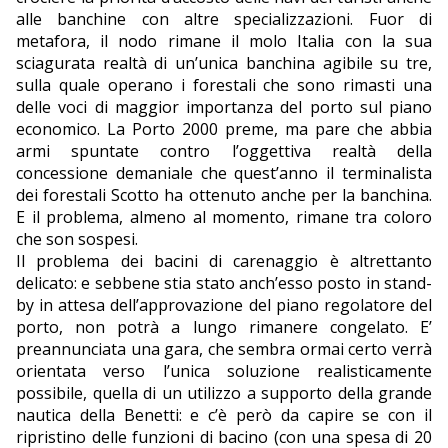
alle banchine con altre specializzazioni. Fuor di
metafora, il nodo rimane il molo Italia con la sua
sciagurata realtà di un’unica banchina agibile su tre,
sulla quale operano i forestali che sono rimasti una
delle voci di maggior importanza del porto sul piano
economico. La Porto 2000 preme, ma pare che abbia
armi spuntate contro l’oggettiva realtà della
concessione demaniale che quest’anno il terminalista
dei forestali Scotto ha ottenuto anche per la banchina.
E il problema, almeno al momento, rimane tra coloro
che son sospesi.
Il problema dei bacini di carenaggio è altrettanto
delicato: e sebbene stia stato anch’esso posto in stand-
by in attesa dell’approvazione del piano regolatore del
porto, non potrà a lungo rimanere congelato. E’
preannunciata una gara, che sembra ormai certo verrà
orientata verso l’unica soluzione realisticamente
possibile, quella di un utilizzo a supporto della grande
nautica della Benetti: e c’è però da capire se con il
ripristino delle funzioni di bacino (con una spesa di 20