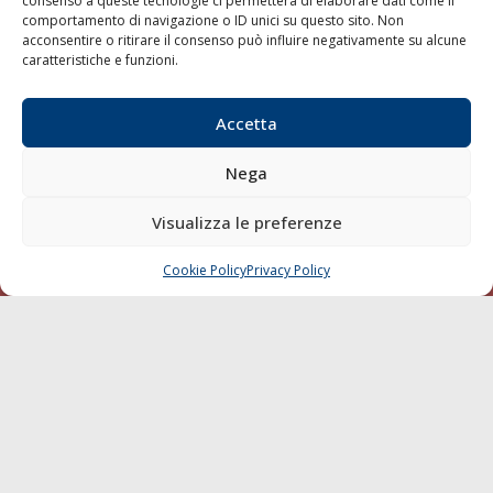
consenso a queste tecnologie ci permetterà di elaborare dati come il
Trasporti
comportamento di navigazione o ID unici su questo sito. Non
acconsentire o ritirare il consenso può influire negativamente su alcune
Varie
caratteristiche e funzioni.
Sostenibilità
Compagnie di Navigazione
Accetta
Blue economy
Nega
Diporto
Chi siamo
Visualizza le preferenze
Contatti
Cookie Policy
Privacy Policy
CHIAMA
SCRIVI
SEGUI
© 1968 - 2026 Tutti i diritti sono riservati