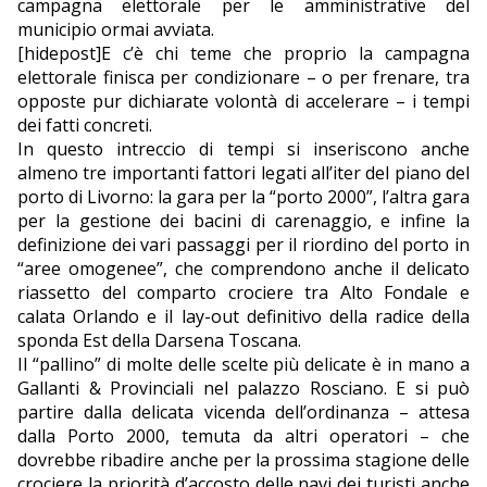
campagna elettorale per le amministrative del
municipio ormai avviata.
EDITORIALI
[hidepost]E c’è chi teme che proprio la campagna
elettorale finisca per condizionare – o per frenare, tra
opposte pur dichiarate volontà di accelerare – i tempi
dei fatti concreti.
In questo intreccio di tempi si inseriscono anche
almeno tre importanti fattori legati all’iter del piano del
porto di Livorno: la gara per la “porto 2000”, l’altra gara
per la gestione dei bacini di carenaggio, e infine la
definizione dei vari passaggi per il riordino del porto in
“aree omogenee”, che comprendono anche il delicato
riassetto del comparto crociere tra Alto Fondale e
calata Orlando e il lay-out definitivo della radice della
sponda Est della Darsena Toscana.
Il “pallino” di molte delle scelte più delicate è in mano a
Gallanti & Provinciali nel palazzo Rosciano. E si può
partire dalla delicata vicenda dell’ordinanza – attesa
dalla Porto 2000, temuta da altri operatori – che
dovrebbe ribadire anche per la prossima stagione delle
crociere la priorità d’accosto delle navi dei turisti anche