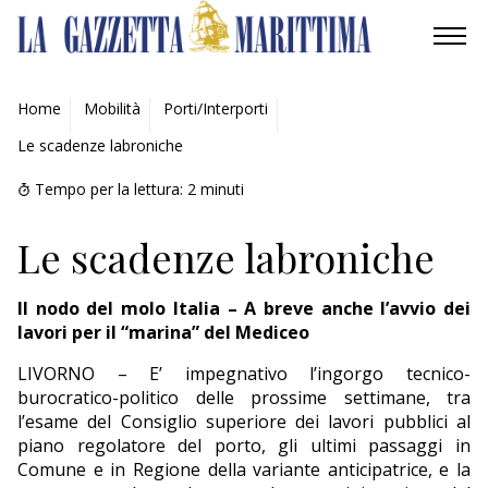
AMBIENTE
Home
Mobilità
Porti/Interporti
Le scadenze labroniche
MOBILITÀ
Tempo per la lettura:
2
minuti
INDUSTRIA
Le scadenze labroniche
RICERCA
Il nodo del molo Italia – A breve anche l’avvio dei
ECONOMIA
lavori per il “marina” del Mediceo
TURISMO
LIVORNO – E’ impegnativo l’ingorgo tecnico-
burocratico-politico delle prossime settimane, tra
CULTURA
l’esame del Consiglio superiore dei lavori pubblici al
piano regolatore del porto, gli ultimi passaggi in
Comune e in Regione della variante anticipatrice, e la
NAUTICA