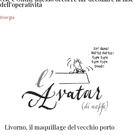
dell’operatività
Energia
Livorno, il maquillage del vecchio porto
L
s