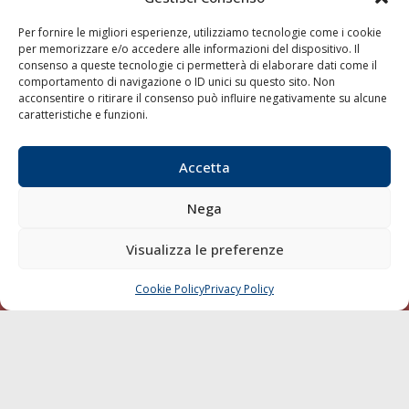
Shipping
Per fornire le migliori esperienze, utilizziamo tecnologie come i cookie
Porti/Interporti
per memorizzare e/o accedere alle informazioni del dispositivo. Il
consenso a queste tecnologie ci permetterà di elaborare dati come il
Trasporti
comportamento di navigazione o ID unici su questo sito. Non
Varie
acconsentire o ritirare il consenso può influire negativamente su alcune
caratteristiche e funzioni.
Sostenibilità
Compagnie di Navigazione
Accetta
Blue economy
Diporto
Nega
Chi siamo
Visualizza le preferenze
Contatti
Cookie Policy
Privacy Policy
CHIAMA
SCRIVI
SEGUI