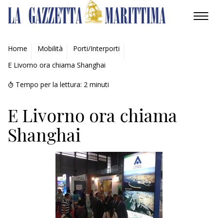
AMBIENTE
Home
Mobilità
Porti/Interporti
E Livorno ora chiama Shanghai
MOBILITÀ
Tempo per la lettura:
2
minuti
INDUSTRIA
E Livorno ora chiama
RICERCA
Shanghai
ECONOMIA
TURISMO
CULTURA
NAUTICA